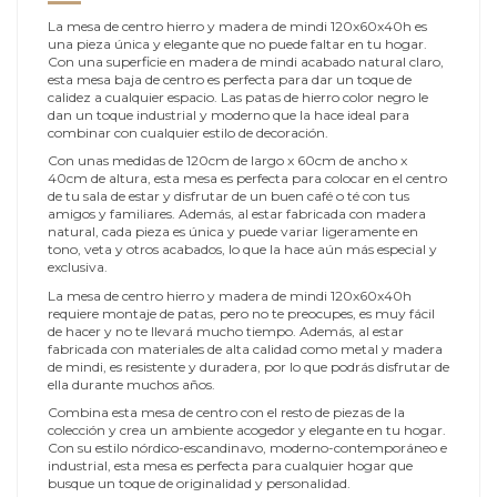
La mesa de centro hierro y madera de mindi 120x60x40h es
una pieza única y elegante que no puede faltar en tu hogar.
Con una superficie en madera de mindi acabado natural claro,
esta mesa baja de centro es perfecta para dar un toque de
calidez a cualquier espacio. Las patas de hierro color negro le
dan un toque industrial y moderno que la hace ideal para
combinar con cualquier estilo de decoración.
Con unas medidas de 120cm de largo x 60cm de ancho x
40cm de altura, esta mesa es perfecta para colocar en el centro
de tu sala de estar y disfrutar de un buen café o té con tus
amigos y familiares. Además, al estar fabricada con madera
natural, cada pieza es única y puede variar ligeramente en
tono, veta y otros acabados, lo que la hace aún más especial y
exclusiva.
La mesa de centro hierro y madera de mindi 120x60x40h
requiere montaje de patas, pero no te preocupes, es muy fácil
de hacer y no te llevará mucho tiempo. Además, al estar
fabricada con materiales de alta calidad como metal y madera
de mindi, es resistente y duradera, por lo que podrás disfrutar de
ella durante muchos años.
Combina esta mesa de centro con el resto de piezas de la
colección y crea un ambiente acogedor y elegante en tu hogar.
Con su estilo nórdico-escandinavo, moderno-contemporáneo e
industrial, esta mesa es perfecta para cualquier hogar que
busque un toque de originalidad y personalidad.