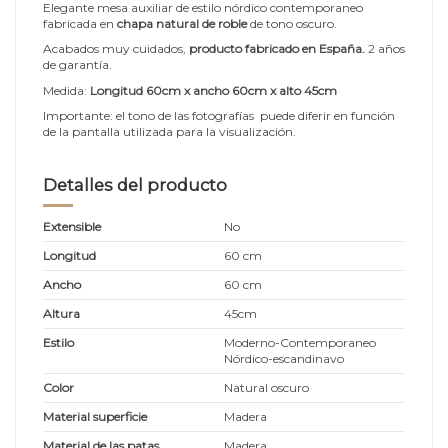
Elegante mesa auxiliar de estilo nórdico contemporaneo
fabricada en
chapa natural de roble
de tono oscuro.
Acabados muy cuidados,
producto fabricado en España.
2 años
de garantía.
Medida:
Longitud 60cm x ancho 60cm x alto 45cm
Importante: el tono de las fotografías puede diferir en función
de la pantalla utilizada para la visualización.
Detalles del producto
Extensible
No
Longitud
60 cm
Ancho
60 cm
Altura
45cm
Estilo
Moderno-Contemporaneo
Nórdico-escandinavo
Color
Natural oscuro
Material superficie
Madera
Material de las patas
Madera