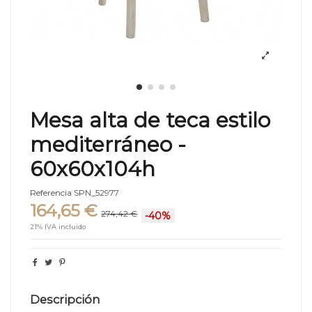
Mesa alta de teca estilo
mediterráneo -
60x60x104h
Referencia
SPN_52977
164,65 €
274,42 €
-40%
21% IVA incluido
Descripción