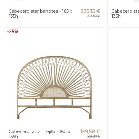
Cabecero star barrotes - 165 x
235,13 €
Cabecero sta
135h
135h
313,50 €
-25%
Cabecero rattan rejilla - 160 x
169,58 €
135h
226,10 €