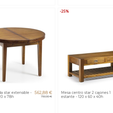
-25%
 star extensible -
562,88 €
Mesa centro star 2 cajones 1
120 x 78h
estante - 120 x 60 x 40h
750,50 €