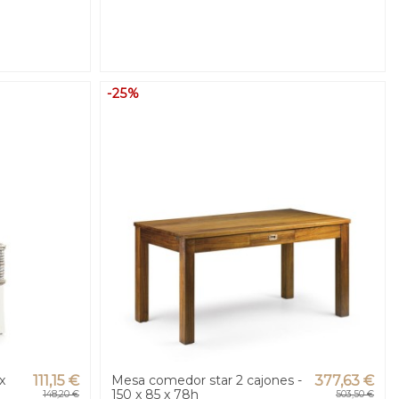
-25%
x
111,15 €
Mesa comedor star 2 cajones -
377,63 €
150 x 85 x 78h
148,20 €
503,50 €