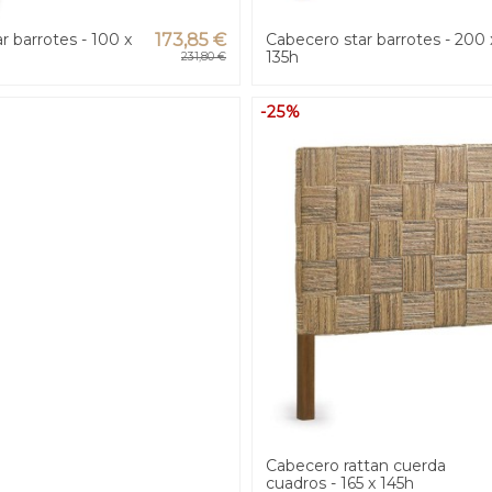
r barrotes - 100 x
173,85 €
Cabecero star barrotes - 200 
135h
231,80 €
-25%
Cabecero rattan cuerda
cuadros - 165 x 145h