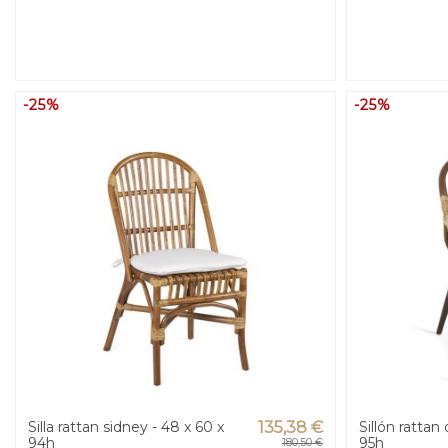
-25%
-25%
Silla rattan sidney - 48 x 60 x
135,38 €
Sillón rattan
94h
95h
180,50 €