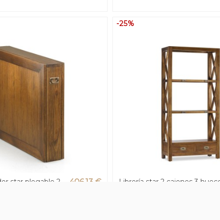
-25%
r star plegable 2
406,13 €
Librería star 2 cajones 3 huec
90 x 78 (19 x 90 x 78
- 80 x 35 x 150h
541,50 €