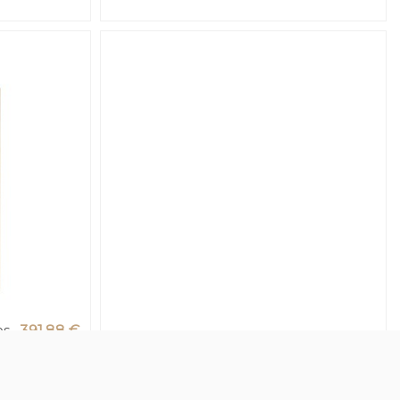
os
391,88 €
522,50 €