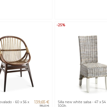
-25%
 ovalado - 60 x 56 x
139,65 €
Silla new white salsa - 47 x 54 
100h
186,20 €