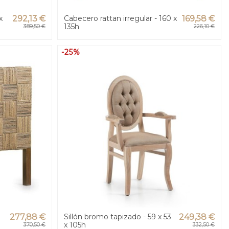
x
292,13 €
Cabecero rattan irregular - 160 x
169,58 €
135h
389,50 €
226,10 €
-25%
277,88 €
Sillón bromo tapizado - 59 x 53
249,38 €
x 105h
370,50 €
332,50 €