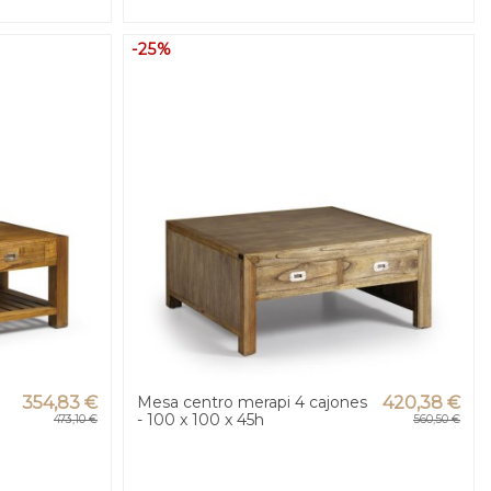
-25%
354,83 €
Mesa centro merapi 4 cajones
420,38 €
- 100 x 100 x 45h
473,10 €
560,50 €