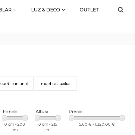
BLAR
LUZ & DECO
OUTLET
mueble infantil
mueble auxiliar
Fondo
Altura
Precio
0 cm - 200
0 cm - 215
5,00 € - 1.320,00 €
cm
cm