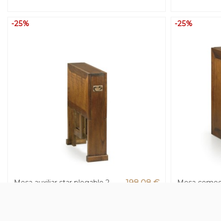
-25%
-25%
Mesa auxiliar star plegable 2
198,08 €
Mesa comedo
alas - 90 x 50 x 78 (19 x 50 x 78
alas - 165 x 
264,10 €
plegada)h
plegada)h