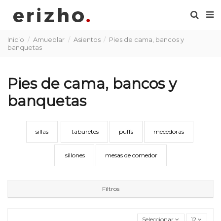
Inicio
Amueblar
Asientos
Pies de cama, bancos y
banquetas
Pies de cama, bancos y
banquetas
sillas
taburetes
puffs
mecedoras
sillones
mesas de comedor
Filtros
Seleccionar
12