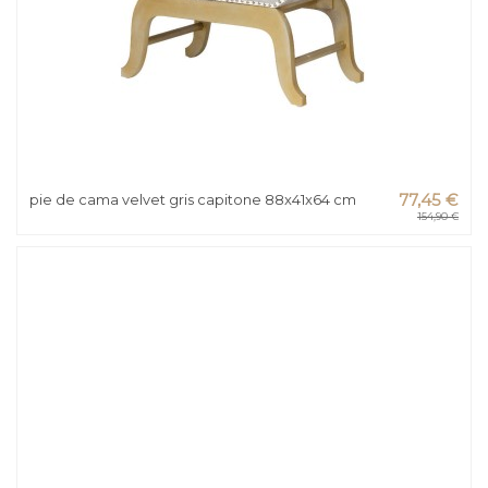
pie de cama velvet gris capitone 88x41x64 cm
77,45 €
154,90 €