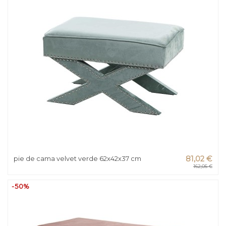
pie de cama velvet verde 62x42x37 cm
81,02 €
162,05 €
-50%