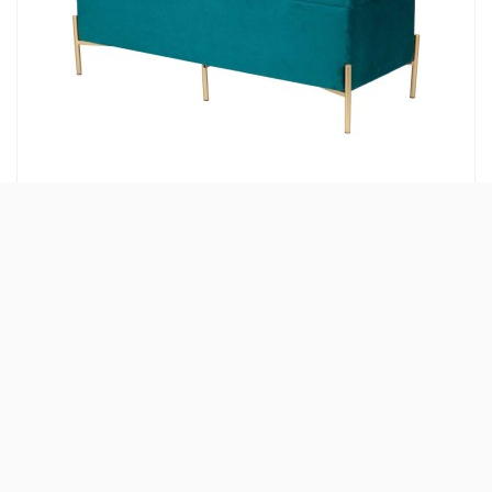
pie de cama velvet con patas metal 100x40x44
123,32 €
cm
246,65 €
-50%