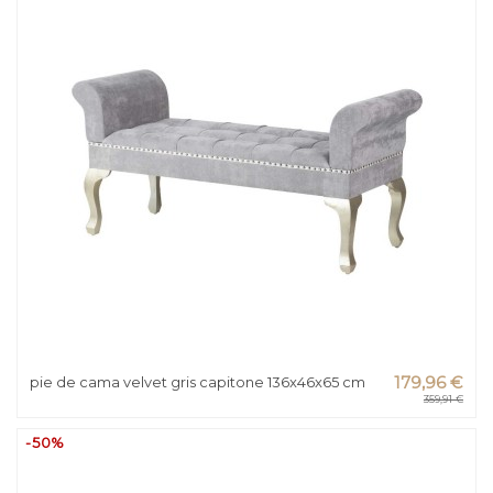
pie de cama velvet gris capitone 136x46x65 cm
179,96 €
359,91 €
-50%