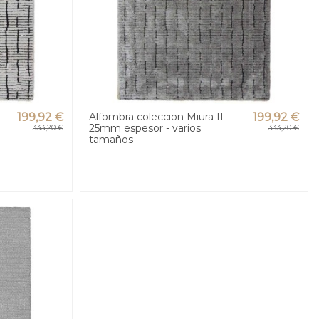
199,92 €
Alfombra coleccion Miura II
199,92 €
25mm espesor - varios
333,20 €
333,20 €
tamaños