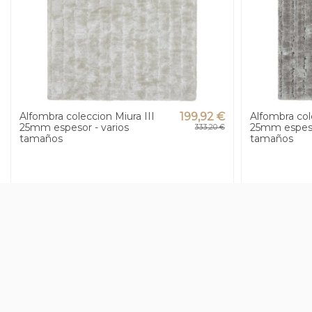
Alfombra coleccion Miura III
199,92 €
Alfombra col
25mm espesor - varios
25mm espeso
333,20 €
tamaños
tamaños
-40%
-40%