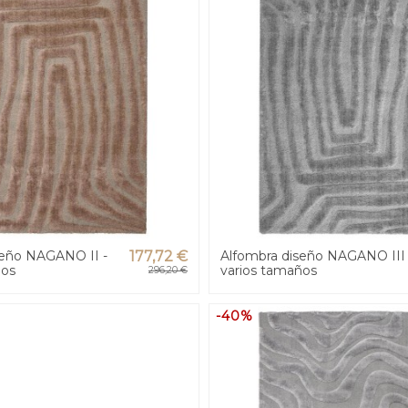
seño NAGANO II -
177,72 €
Alfombra diseño NAGANO III 
ños
varios tamaños
296,20 €
-40%