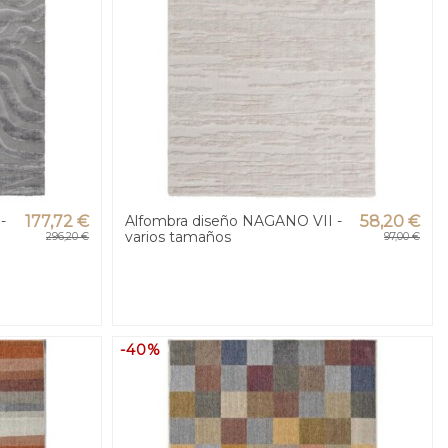
-
177,72 €
Alfombra diseño NAGANO VII -
58,20 €
varios tamaños
296,20 €
97,00 €
-40%