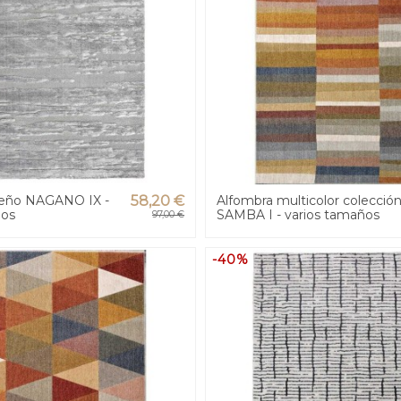
seño NAGANO IX -
58,20 €
Alfombra multicolor colecció
ños
SAMBA I - varios tamaños
97,00 €
-40%