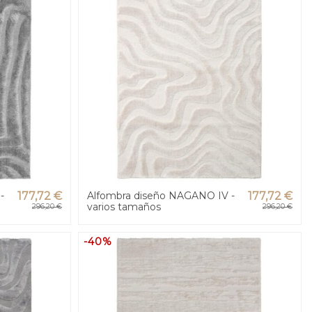
-
177,72 €
Alfombra diseño NAGANO IV -
177,72 €
varios tamaños
296,20 €
296,20 €
-40%