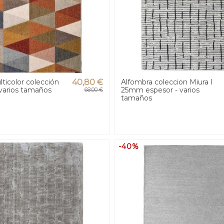
ticolor colección
40,80 €
Alfombra coleccion Miura I
varios tamaños
25mm espesor - varios
68,00 €
tamaños
-40%