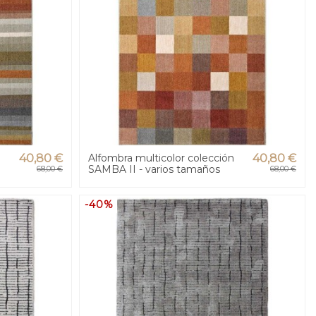
n
40,80 €
Alfombra multicolor colección
40,80 €
SAMBA II - varios tamaños
68,00 €
68,00 €
-40%