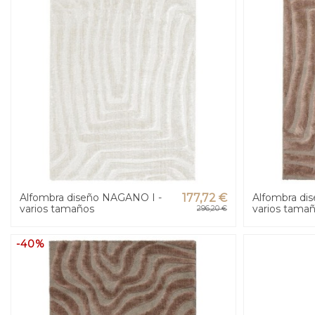
Alfombra diseño NAGANO I -
177,72 €
Alfombra di
varios tamaños
varios tama
296,20 €
-40%