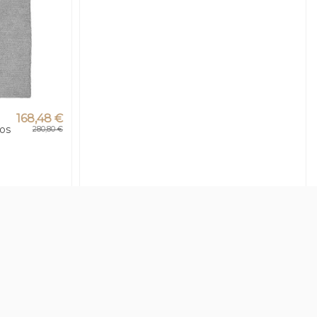
168,48 €
ños
280,80 €
-40%