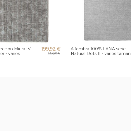
eccion Miura IV
199,92 €
Alfombra 100% LANA serie
r - varios
Natural Dots II - varios tama
333,20 €
-40%