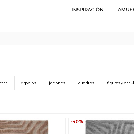
INSPIRACIÓN
AMUE
ntas
espejos
jarrones
cuadros
figuras y escu
-40%