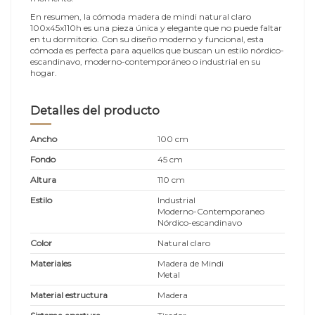
En resumen, la cómoda madera de mindi natural claro
100x45x110h es una pieza única y elegante que no puede faltar
en tu dormitorio. Con su diseño moderno y funcional, esta
cómoda es perfecta para aquellos que buscan un estilo nórdico-
escandinavo, moderno-contemporáneo o industrial en su
hogar.
Detalles del producto
Ancho
100 cm
Fondo
45 cm
Altura
110 cm
Estilo
Industrial
Moderno-Contemporaneo
Nórdico-escandinavo
Color
Natural claro
Materiales
Madera de Mindi
Metal
Material estructura
Madera