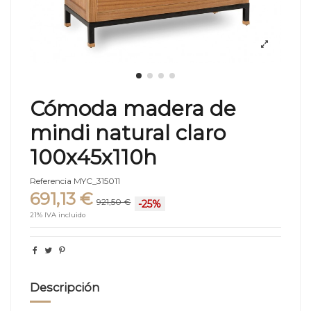
Cómoda madera de
mindi natural claro
100x45x110h
Referencia
MYC_315011
691,13 €
921,50 €
-25%
21% IVA incluido
Descripción