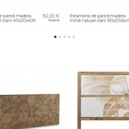
de pared madera
82,65 €
Estantería de pared madera
al claro 40x20x40h
mindi natural claro 90x20x6c
110,20 €