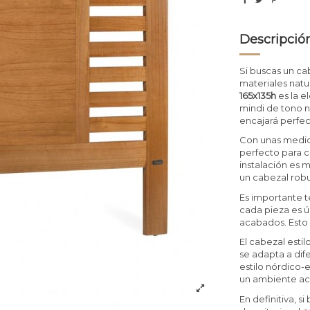
Descripció
Si buscas un c
materiales natur
165x135h
es la e
mindi de tono n
encajará perfe
Con unas medid
perfecto para 
instalación es m
un cabezal robu
Es importante t
cada pieza es ú
acabados. Esto 
El cabezal esti
se adapta a di
estilo nórdico
un ambiente ac
En definitiva, s