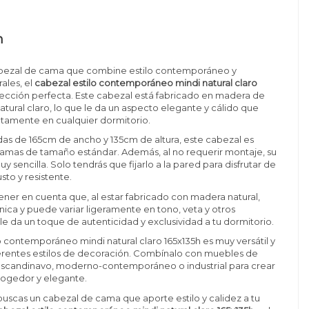
n
abezal de cama que combine estilo contemporáneo y
ales, el
cabezal estilo contemporáneo mindi natural claro
lección perfecta. Este cabezal está fabricado en madera de
atural claro, lo que le da un aspecto elegante y cálido que
ctamente en cualquier dormitorio.
as de 165cm de ancho y 135cm de altura, este cabezal es
camas de tamaño estándar. Además, al no requerir montaje, su
uy sencilla. Solo tendrás que fijarlo a la pared para disfrutar de
sto y resistente.
ener en cuenta que, al estar fabricado con madera natural,
nica y puede variar ligeramente en tono, veta y otros
le da un toque de autenticidad y exclusividad a tu dormitorio.
lo contemporáneo mindi natural claro 165x135h es muy versátil y
ferentes estilos de decoración. Combínalo con muebles de
-escandinavo, moderno-contemporáneo o industrial para crear
ogedor y elegante.
i buscas un cabezal de cama que aporte estilo y calidez a tu