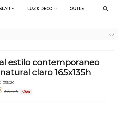
BLAR
LUZ & DECO
OUTLET
al estilo contemporaneo
natural claro 165x135h
_315020
€
340,10 €
-25%