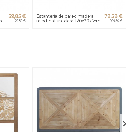
59,85 €
Estantería de pared madera
78,38 €
m
mindi natural claro 120x20x6cm
79,80 €
104,50 €