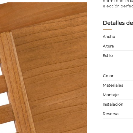
dormitorio, el
c
elección perfec
Detalles de
Ancho
Altura
Estilo
Color
Materiales
Montaje
Instalación
Reserva