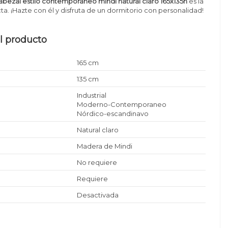
abezal estilo contemporáneo mindi natural claro 165x135h
es la
ta. ¡Hazte con él y disfruta de un dormitorio con personalidad!
l producto
165 cm
135 cm
Industrial
Moderno-Contemporaneo
Nórdico-escandinavo
Natural claro
Madera de Mindi
No requiere
Requiere
Desactivada