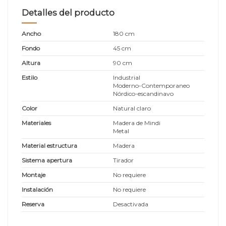
Detalles del producto
Ancho
180 cm
Fondo
45 cm
Altura
90 cm
Estilo
Industrial
Moderno-Contemporaneo
Nórdico-escandinavo
Color
Natural claro
Materiales
Madera de Mindi
Metal
Material estructura
Madera
Sistema apertura
Tirador
Montaje
No requiere
Instalación
No requiere
Reserva
Desactivada