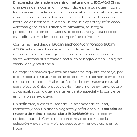
El
aparador de madera de mindi natural claro 180x45x90h
es
una pieza de mobiliario imprescindible para cualquier hogar.
Fabricado en madera de mindi con acabado natural claro, este
aparador cuenta con dos puertas correderas con tiradores de
metal color bronce que le dan un toque elegante y sofisticado.
Además, gracias a su diseño minimalista, se integra
perfectamente en cualquier estilo decorativo, ya sea nórdico-
escandinavo, moderno-contemporáneo o industrial.
Con unas medidas de
180cm ancho x 45cm fondo x 90cm
altura
, este aparador ofrece un amplio espacio de
almacenamiento para guardar todo lo que necesites en tu
salón. Además, sus patas de metal color negro le dan una gran
estabilidad y resistencia.
Lo mejor de todo es que este aparador no requiere montaje, por
lo que podrás disfrutar de él desde el primer momento en que lo
recibas en tu hogar. Y al estar fabricado con
madera natural
,
cada pieza es única y puede variar ligeramente en tono, veta y
otros acabados, lo que le da un encanto especial y lo convierte
en una pieza exclusiva.
En definitiva, si estás buscando un aparador de calidad,
resistente y con un diseño elegante y sofisticado, el
aparador de
madera de mindi natural claro 180x45x90h
es la elección
perfecta para ti. Combínalo con el resto de piezas de la
colección y crea un ambiente acogedor y lleno de estilo en tu
hogar.