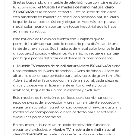
Si estás buscando un mueble de televisión que combine estilo y
funcionalidad, el
Mueble TV madera de mindi natural claro
150x40x45h
es la elección perfecta. Este mueble de televisión
está fabricado en madera de mindi con acabado natural claro,
lo que le da un toque rústico y elegante. Además, sus patas de
metal color negro le aportan un toque industrial que lo hace
aún más atractivo.
Este mueble de televisión cuenta con 3 cajones que te
permitirán almacenar todo lo necesario para disfrutar de una
tarde de cine en casa. Sus tiradores de metal color bronce le dan
un toque sofisticado y elegante. Además, no requiere montaje,
por lo que podrás disfrutar de él desde el primer momento.
El
Mueble TV madera de mindi natural claro 150x40x45h
tiene
unas medidas de 150cm de ancho x 40cm de fondo x 45cm de
altura, lo que lo hace perfecto para televisores de gran tamaño.
Además, al estar fabricado con madera natural, cada pieza es
única y puede variar ligeramente en tono, veta y otros
acabados, lo que le da un toque especial y exclusivo.
Este mueble de televisión es perfecto para combinar con el
resto de piezas de la colección y crear un ambiente acogedor y
elegante en tu salón. Su estilo nórdico-escandinavo, industrial y
moderno-contemporáneo lo hace perfecto para adaptarse a
cualquier tipo de decoración.
En resumen, si buscas un mueble de televisión funcional,
elegante y exclusivo, el
Mueble TV madera de mindi natural
claro 150x40x45h
es la elección perfecta. ¡No lo dudes más y