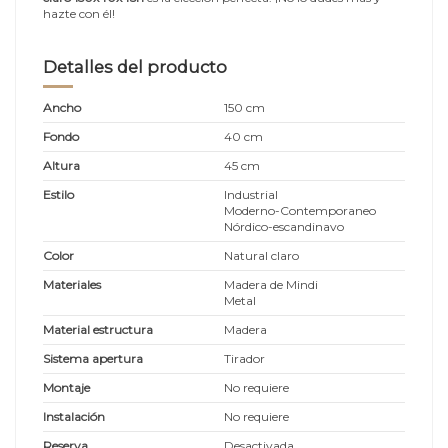
hazte con él!
Detalles del producto
Ancho
150 cm
Fondo
40 cm
Altura
45 cm
Estilo
Industrial
Moderno-Contemporaneo
Nórdico-escandinavo
Color
Natural claro
Materiales
Madera de Mindi
Metal
Material estructura
Madera
Sistema apertura
Tirador
Montaje
No requiere
Instalación
No requiere
Reserva
Desactivada