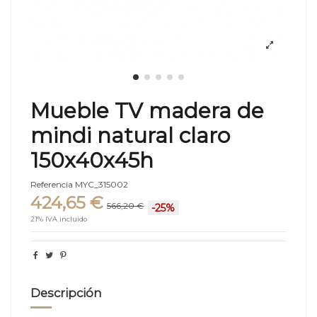
Mueble TV madera de
mindi natural claro
150x40x45h
Referencia
MYC_315002
424,65 €
566,20 €
-25%
21% IVA incluido
Descripción