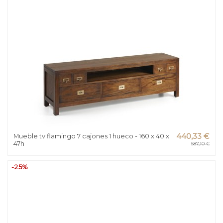
Mueble tv flamingo 7 cajones 1 hueco - 160 x 40 x
440,33 €
47h
587,10 €
-25%