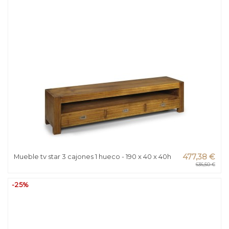
Mueble tv star 3 cajones 1 hueco - 190 x 40 x 40h
477,38 €
636,50 €
-25%