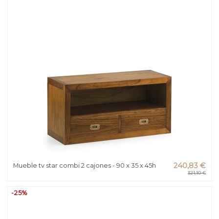
Mueble tv star combi 2 cajones - 90 x 35 x 45h
240,83 €
321,10 €
-25%