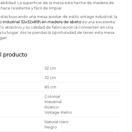
stabilidad. La superficie de la mesa está hecha de madera de
 hace resistente y fácil de limpiar.
stás buscando una mesa auxiliar de estilo vintage industrial, la
ilo industrial 32x32x85h en madera de abeto
es una excelente
ño atractivo y su calidad de fabricación la convierten en una
a tu hogar. ¡No te pierdas la oportunidad de tener esta mesa
ogar!
l producto
32 cm
32 cm
85 cm
Colonial
Industrial
Rústico
Vintage-Retro
Natural claro
Negro