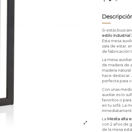
Descripció
Si estás buscand
estilo industri
Esta mesa auxili
sala de estar, e
de fabricación 
La mesa auxilia
de madera de ab
madera natural c
hace destacar. 
perfecta para co
Con unas medid
auxiliar es lo 
favoritos o para
en tu sofá. La m
inmediatamente
La
Mesita alta 
con 2 años de ga
de la mesa está