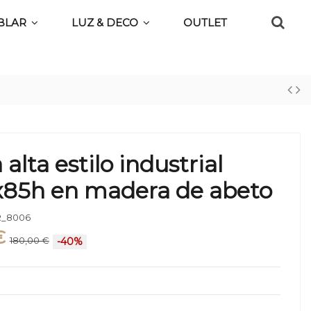
BLAR
LUZ & DECO
OUTLET
 alta estilo industrial
x85h en madera de abeto
_8006
€
180,00 €
-40%