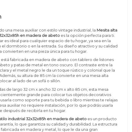
n
o una mesa auxiliar con estilo vintage industrial, la
Mesita alta
al 32x32x85h en madera de abeto
es la opción perfecta para ti.
ar es ideal para cualquier espacio de tu hogar, ya sea en la
n el dormitorio o en la entrada. Su diseño atractivo y su calidad
la convierten en una pieza única para tu hogar.
r está fabricada en madera de abeto con tablero de listones
eto y patas de metal en tono oscuro. El contraste entre la
lara y el metal negro le da un toque rústico y colonial que la
Además, su altura de 85 cm la convierte en una mesa alta
locar al lado de un sofá o sillón.
as de largo 32 cm x ancho 32 cm x alto 85 cm, esta mesa
suficientemente grande para colocar tus objetos decorativos
 usarla como soporte para tu bebida o libro mientras te relajas
esa auxiliar no requiere instalación, por lo que podrás usarla
 después de recibirla en tu hogar.
estilo industrial 32x32x85h en madera de abeto
es un producto
rantía, lo que garantiza su calidad y durabilidad. La estructura
 fabricada en madera y metal, lo que le da una gran