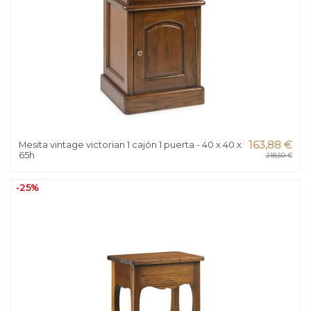
Mesita vintage victorian 1 cajón 1 puerta - 40 x 40 x
163,88 €
65h
218,50 €
-25%