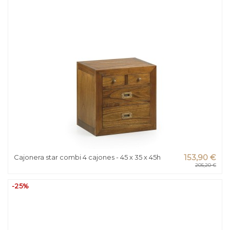
Cajonera star combi 4 cajones - 45 x 35 x 45h
153,90 €
205,20 €
-25%