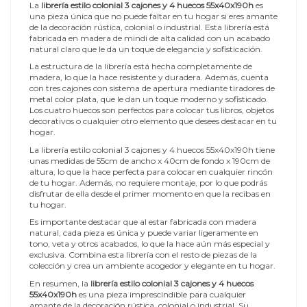
La
librería estilo colonial 3 cajones y 4 huecos 55x40x190h
es
una pieza única que no puede faltar en tu hogar si eres amante
de la decoración rústica, colonial o industrial. Esta librería está
fabricada en madera de mindi de alta calidad con un acabado
natural claro que le da un toque de elegancia y sofisticación.
La estructura de la librería está hecha completamente de
madera, lo que la hace resistente y duradera. Además, cuenta
con tres cajones con sistema de apertura mediante tiradores de
metal color plata, que le dan un toque moderno y sofisticado.
Los cuatro huecos son perfectos para colocar tus libros, objetos
decorativos o cualquier otro elemento que desees destacar en tu
hogar.
La librería estilo colonial 3 cajones y 4 huecos 55x40x190h tiene
unas medidas de 55cm de ancho x 40cm de fondo x 190cm de
altura, lo que la hace perfecta para colocar en cualquier rincón
de tu hogar. Además, no requiere montaje, por lo que podrás
disfrutar de ella desde el primer momento en que la recibas en
tu hogar.
Es importante destacar que al estar fabricada con madera
natural, cada pieza es única y puede variar ligeramente en
tono, veta y otros acabados, lo que la hace aún más especial y
exclusiva. Combina esta librería con el resto de piezas de la
colección y crea un ambiente acogedor y elegante en tu hogar.
En resumen, la
librería estilo colonial 3 cajones y 4 huecos
55x40x190h
es una pieza imprescindible para cualquier
amante de la decoración rústica, colonial o industrial. Su