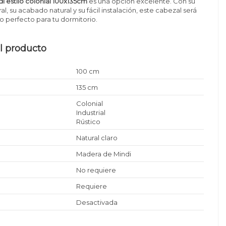
 estilo colonial 100x135cm
es una opción excelente. Con su
, su acabado natural y su fácil instalación, este cabezal será
 perfecto para tu dormitorio.
l producto
100 cm
135 cm
Colonial
Industrial
Rústico
Natural claro
Madera de Mindi
No requiere
Requiere
Desactivada