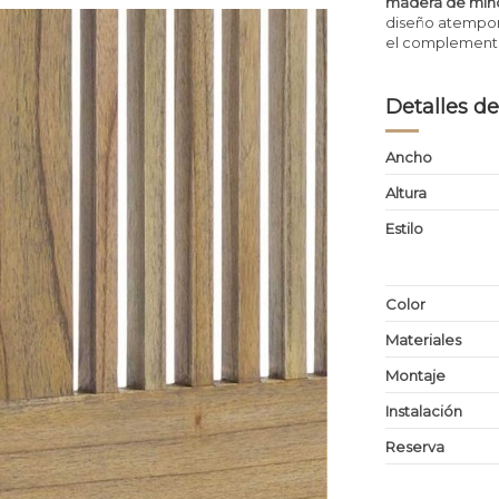
madera de mindi
diseño atemporal
el complemento
Detalles de
Ancho
Altura
Estilo
Color
Materiales
Montaje
Instalación
Reserva