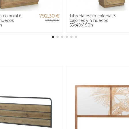
o colonial 6
792,30 €
Librería estilo colonial 3
 huecos
cajones y 4 huecos
1.056,40 €
h
55x40x190h