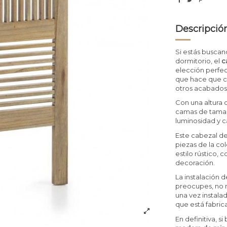
Descripció
Si estás buscan
dormitorio, el
c
elección perfec
que hace que ca
otros acabados
Con una altura
camas de tamañ
luminosidad y c
Este cabezal de
piezas de la co
estilo rústico, 
decoración.
La instalación 
preocupes, no n
una vez instala
que está fabri
En definitiva, s