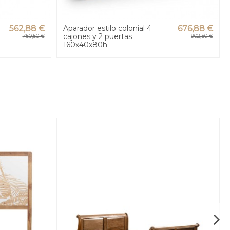
562,88 €
Aparador estilo colonial 4
676,88 €
cajones y 2 puertas
750,50 €
902,50 €
160x40x80h