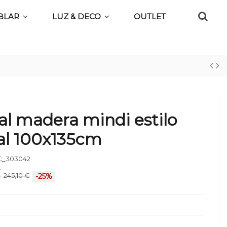
BLAR
LUZ & DECO
OUTLET
l madera mindi estilo
al 100x135cm
_303042
€
245,10 €
-25%