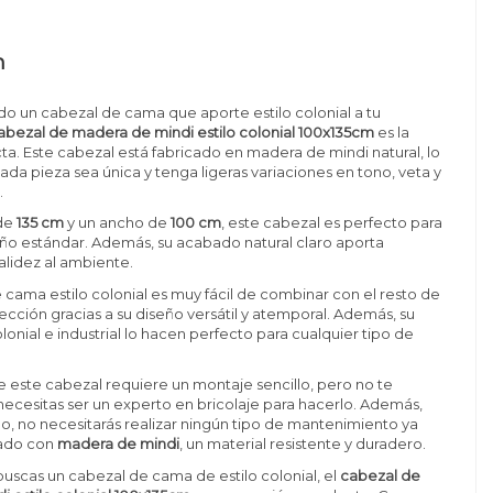
n
do un cabezal de cama que aporte estilo colonial a tu
abezal de madera de mindi estilo colonial 100x135cm
es la
ta. Este cabezal está fabricado en madera de mindi natural, lo
da pieza sea única y tenga ligeras variaciones en tono, veta y
.
 de
135 cm
y un ancho de
100 cm
, este cabezal es perfecto para
o estándar. Además, su acabado natural claro aporta
alidez al ambiente.
 cama estilo colonial es muy fácil de combinar con el resto de
lección gracias a su diseño versátil y atemporal. Además, su
colonial e industrial lo hacen perfecto para cualquier tipo de
de este cabezal requiere un montaje sencillo, pero no te
ecesitas ser un experto en bricolaje para hacerlo. Además,
do, no necesitarás realizar ningún tipo de mantenimiento ya
cado con
madera de mindi
, un material resistente y duradero.
i buscas un cabezal de cama de estilo colonial, el
cabezal de