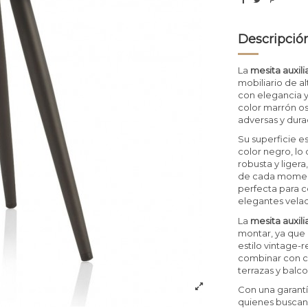
Descripció
La
mesita auxil
mobiliario de a
con elegancia y 
color marrón os
adversas y dura
Su superficie 
color negro, lo
robusta y liger
de cada moment
perfecta para co
elegantes velad
La
mesita auxil
montar, ya que 
estilo vintage-
combinar con cu
terrazas y balc
Con una garantí
quienes buscan u