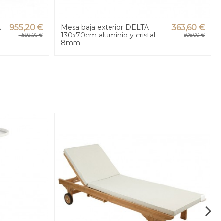
A
955,20 €
Mesa baja exterior DELTA
363,60 €
130x70cm aluminio y cristal
1.592,00 €
606,00 €
8mm