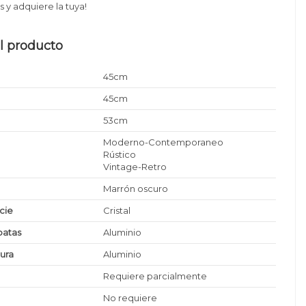
 y adquiere la tuya!
l producto
45cm
45cm
53cm
Moderno-Contemporaneo
Rústico
Vintage-Retro
Marrón oscuro
icie
Cristal
patas
Aluminio
tura
Aluminio
Requiere parcialmente
No requiere