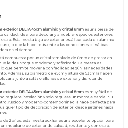
n
iar exterior DELTA 45cm aluminio y cristal 8mm
es una pieza de
lta calidad, ideal para decorar y amueblar espacios exteriores
estilo. Esta mesita baja de exterior está fabricada en aluminio
curo, lo que la hace resistente a las condiciones climáticas
dera en el tiempo.
está compuesta por un cristal templado de 8mm de grosor en
 que le da un toque moderno y sofisticado. La mesita es
a, lo que permite moverla con facilidad según las necesidades
o. Además, su diámetro de 45cm y altura de 53cm la hacen
locarla junto a sofás o sillones de exterior y disfrutar de
as.
iar exterior DELTA 45cm aluminio y cristal 8mm
es muy fácil de
no requiere instalación y solo requiere un montaje parcial. Su
retro, rústico y moderno-contemporáneo la hace perfecta para
alquier tipo de decoración de exterior, desde jardines hasta
ones.
a de 2 años, esta mesita auxiliar es una excelente opción para
n mobiliario de exterior de calidad, resistente y con estilo.