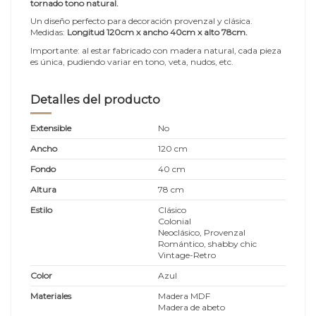
tornado tono natural.
Un diseño perfecto para decoración provenzal y clásica.
Medidas:
Longitud 120cm x ancho 40cm x alto 78cm.
Importante: al estar fabricado con madera natural, cada pieza
es única, pudiendo variar en tono, veta, nudos, etc.
Detalles del producto
Extensible
No
Ancho
120 cm
Fondo
40 cm
Altura
78 cm
Estilo
Clásico
Colonial
Neoclásico, Provenzal
Romántico, shabby chic
Vintage-Retro
Color
Azul
Materiales
Madera MDF
Madera de abeto