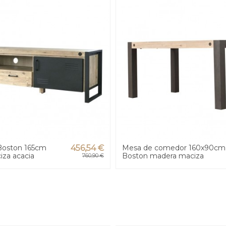
Boston 165cm
456,54 €
Mesa de comedor 160x90cm
za acacia
Boston madera maciza
760,90 €