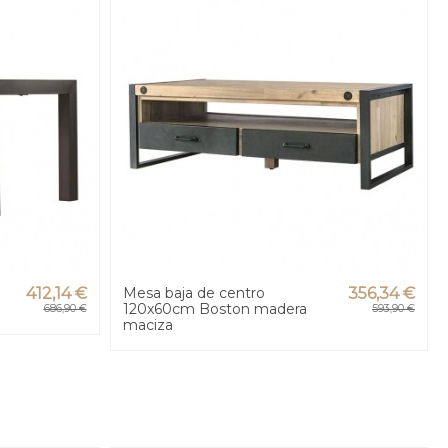
412,14 €
Mesa baja de centro
356,34 €
120x60cm Boston madera
686,90 €
593,90 €
maciza