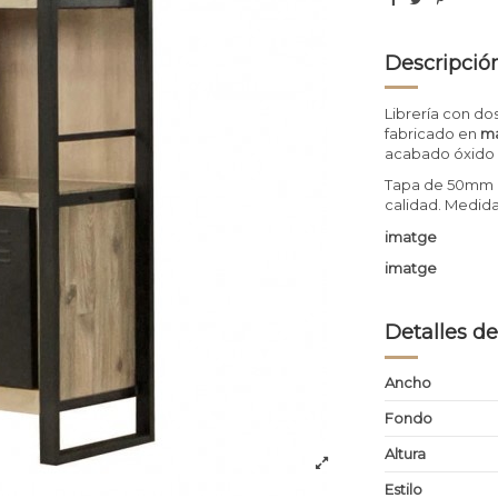
Descripció
Librería con do
fabricado en
ma
acabado óxido 
Tapa de 50mm d
calidad. Medid
imatge
imatge
Detalles de
Ancho
Fondo
Altura
Estilo