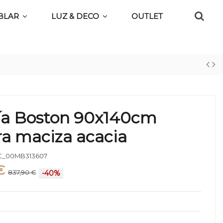
BLAR
LUZ & DECO
OUTLET
ría Boston 90x140cm
a maciza acacia
_00MB313607
€
837,90 €
-40%