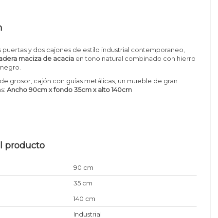
n
s puertas y dos cajones de estilo industrial contemporaneo,
dera maciza de acacia
en tono natural combinado con hierro
negro.
e grosor, cajón con guías metálicas, un mueble de gran
as:
Ancho 90cm x fondo 35cm x alto 140cm
l producto
90 cm
35 cm
140 cm
Industrial