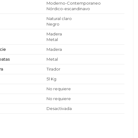
Moderno-Contemporaneo
Nórdico-escandinavo
Natural claro
Negro
Madera
Metal
icie
Madera
patas
Metal
ra
Tirador
51 Kg
No requiere
No requiere
Desactivada