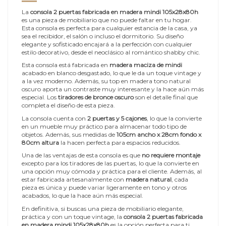
La
consola 2 puertas fabricada en madera mindi 105x28x80h
es una pieza de mobiliario que no puede faltar en tu hogar.
Esta consola es perfecta para cualquier estancia de la casa, ya
sea el recibidor, el salón o incluso el dormitorio. Su diseño
elegante y sofisticado encajará a la perfección con cualquier
estilo decorativo, desde el neoclásico al romántico shabby chic.
Esta consola está fabricada en
madera maciza de mindi
acabado en blanco desgastado, lo que le da un toque vintage y
a la vez moderno. Además, su top en madera tono natural
oscuro aporta un contraste muy interesante y la hace aún más
especial. Los
tiradores de bronce oscuro
son el detalle final que
completa el diseño de esta pieza.
La consola cuenta con
2 puertas y 5 cajones
, lo que la convierte
en un mueble muy práctico para almacenar todo tipo de
objetos. Además, sus medidas de
105cm ancho x 28cm fondo x
80cm altura
la hacen perfecta para espacios reducidos.
Una de las ventajas de esta consola es que
no requiere montaje
excepto para los tiradores de las puertas, lo que la convierte en
una opción muy cómoda y práctica para el cliente. Además, al
estar fabricada artesanalmente con
madera natural
, cada
pieza es única y puede variar ligeramente en tono y otros
acabados, lo que la hace aún más especial.
En definitiva, si buscas una pieza de mobiliario elegante,
práctica y con un toque vintage, la
consola 2 puertas fabricada
en madera mindi 105x28x80h
es la opción perfecta para ti.