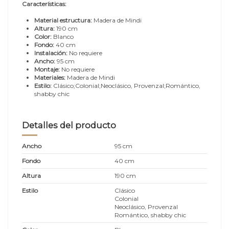
Características:
Material estructura:
Madera de Mindi
Altura:
190 cm
Color:
Blanco
Fondo:
40 cm
Instalación:
No requiere
Ancho:
95 cm
Montaje:
No requiere
Materiales:
Madera de Mindi
Estilo:
Clásico;Colonial;Neoclásico, Provenzal;Romántico,
shabby chic
Detalles del producto
Ancho
95 cm
Fondo
40 cm
Altura
190 cm
Estilo
Clásico
Colonial
Neoclásico, Provenzal
Romántico, shabby chic