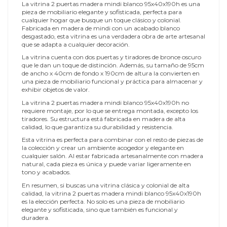
La vitrina 2 puertas madera mindi blanco 95x40x190h es una
pieza de mobiliario elegante y sofisticada, perfecta para
cualquier hogar que busque un toque clásico y colonial.
Fabricada en madera de mindi con un acabado blanco
desgastado, esta vitrina es una verdadera obra de arte artesanal
que se adapta a cualquier decoración.
La vitrina cuenta con dos puertas y tiradores de bronce oscuro
que le dan un toque de distinción. Además, su tamaño de 95cm
de ancho x 40cm de fondo x 190cm de altura la convierten en
una pieza de mobiliario funcional y práctica para almacenar y
exhibir objetos de valor.
La vitrina 2 puertas madera mindi blanco 95x40x190h no
requiere montaje, por lo que se entrega montada, excepto los
tiradores. Su estructura está fabricada en madera de alta
calidad, lo que garantiza su durabilidad y resistencia.
Esta vitrina es perfecta para combinar con el resto de piezas de
la colección y crear un ambiente acogedor y elegante en
cualquier salón. Al estar fabricada artesanalmente con madera
natural, cada pieza es única y puede variar ligeramente en
tono y acabados.
En resumen, si buscas una vitrina clásica y colonial de alta
calidad, la vitrina 2 puertas madera mindi blanco 95x40x190h
es la elección perfecta. No solo es una pieza de mobiliario
elegante y sofisticada, sino que también es funcional y
duradera.