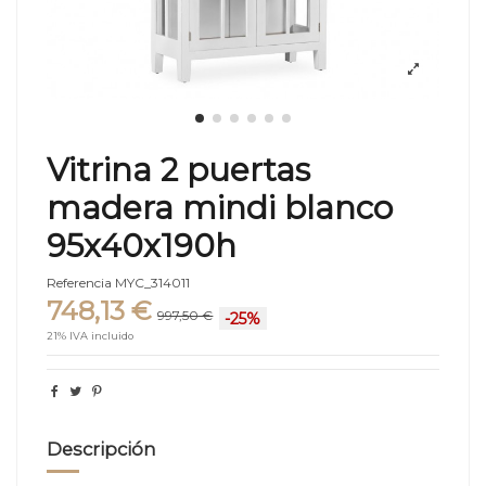
Vitrina 2 puertas
madera mindi blanco
95x40x190h
Referencia
MYC_314011
748,13 €
997,50 €
-25%
21% IVA incluido
Descripción