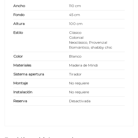
Ancho
110 cm
Fondo
45 cm
Altura
100 cm
Estilo
Clásico
Colonial
Neoclásico, Provenzal
Romántico, shabby chic
Color
Blanco
Materiales
Madera de Mindi
Sistema apertura
Tirador
Montaje
No requiere
Instalación
No requiere
Reserva
Desactivada