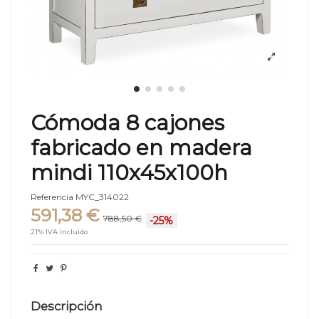
Cómoda 8 cajones
fabricado en madera
mindi 110x45x100h
Referencia
MYC_314022
591,38 €
788,50 €
-25%
21% IVA incluido
Descripción