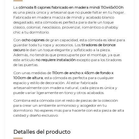
La
cómoda 8 cajones fabricado en madera mindi 110x45x100h
es una pieza única y artesanal que no puede faltar en tu hogar.
Fabricada en madera maciza de mindi y acabado blanco
desgastado, esta cómoda es perfecta para darle un toque
clásico, colonial, neoclásico, provenzal, romántico o shabby
chic a tu dormitorio.
Con
ocho cajones
de gran capacidad, esta cómoda es ideal para
guardar toda tu ropa y accesorios. Los
tiradores de bronce
oscuro
le dan un toque elegante y sofisticado a la pieza.
Además, no tendrás que preocuparte por el montaje, ya que
este artículo
no requiere instalación
excepto para los tiradores
de las puertas.
Con unas medidas de
110cm de ancho x 45cm de fondo x
100cm de altura
, esta cómoda es perfecta para cualquier
espacio y estilo de decoración. Al estar fabricada
artesanalmente con madera natural, cada pieza es única y
puede variar ligeramente en tono y otros acabados.
Combina esta cómoda con el resto de piezas de la colección
para crear un ambiente armonioso y acogedor en tu
dormitorio. No esperes más para hacerte con esta pieza de alta
calidad y diseño exclusivo.
Detalles del producto