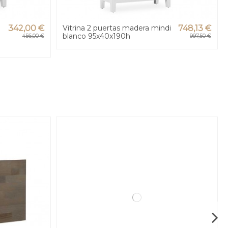
342,00 €
Vitrina 2 puertas madera mindi
748,13 €
blanco 95x40x190h
456,00 €
997,50 €