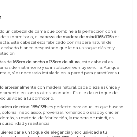
n
ndo un cabezal de cama que combine a la perfección con el
 de tu dormitorio, el
cabezal de madera de mindi 165x135h
es
fecta. Este cabezal está fabricado con madera natural de
n acabado blanco desgastado que le da un toque clásico y
bitación.
das de
165cm de ancho x 135cm de altura
, este cabezal es
amas de matrimonio y su instalación es muy sencilla. Aunque
aje, sí es necesario instalarlo en la pared para garantizar su
ado artesanalmente con madera natural, cada pieza es única y
geramente en tono y otros acabados. Esto le da un toque de
xclusividad a tu dormitorio.
adera de mindi 165x135h
es perfecto para aquellos que buscan
o, colonial, neoclásico, provenzal, romántico o shabby chic en
Además, su material de fabricación, la madera de mindi, es
durabilidad y resistencia.
quieres darle un toque de elegancia y exclusividad a tu