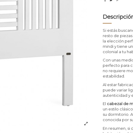
Descripció
Si estás busca
resto de piezas
la elección per
mindi y tiene u
colonial a tu ha
Con unas medi
perfecto para c
no requiere mont
estabilidad.
Al estar fabric
puede variar li
autenticidad y e
El
cabezal de m
un estilo clásic
su dormitorio. 
conocida por su 
En resumen, si 