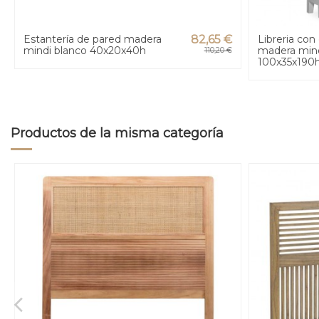
Estantería de pared madera
82,65 €
Libreria con
mindi blanco 40x20x40h
madera mind
110,20 €
100x35x190
Productos de la misma categoría