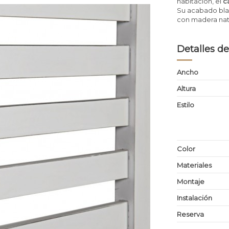
habitación, el
c
Su acabado blan
con madera natu
Detalles de
Ancho
Altura
Estilo
Color
Materiales
Montaje
Instalación
Reserva