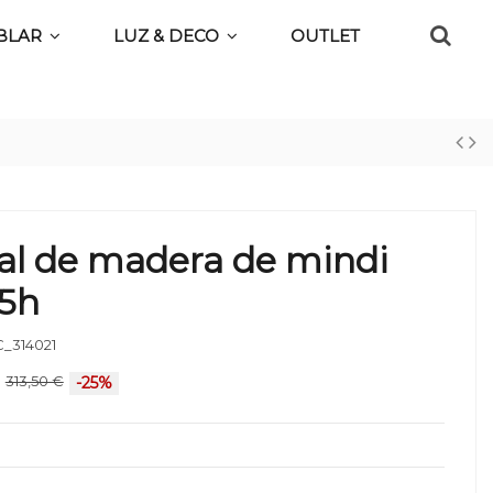
BLAR
LUZ & DECO
OUTLET
al de madera de mindi
35h
_314021
313,50 €
-25%