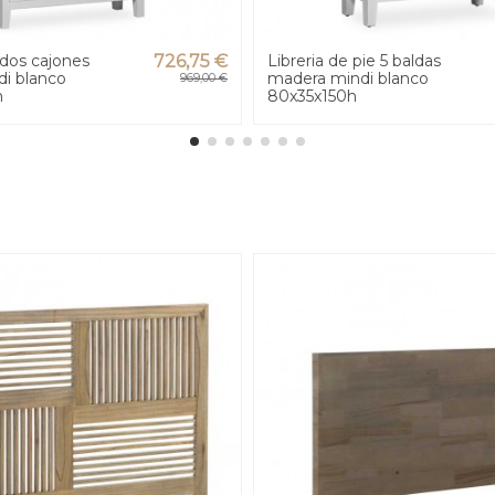
 dos cajones
726,75 €
Libreria de pie 5 baldas
i blanco
madera mindi blanco
969,00 €
h
80x35x150h