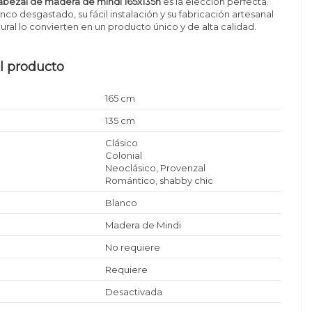
abezal de madera de mindi 165x135h
es la elección perfecta.
co desgastado, su fácil instalación y su fabricación artesanal
ral lo convierten en un producto único y de alta calidad.
l producto
165 cm
135 cm
Clásico
Colonial
Neoclásico, Provenzal
Romántico, shabby chic
Blanco
Madera de Mindi
No requiere
Requiere
Desactivada