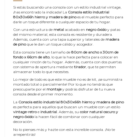
Si estás buscando una consola con un estilo industrial vintage,
¡has encontrado la indicada! La
Consola estilo industrial
80x30x66h hierro y madera de pino
es el mueble perfecto para
darle un toque diferente a cualquier espacio de tu hogar.
Con una estructura de
metal
acabado en
negro óxido
y patas
del mismo material, esta consola es resistente y duradera.
Además, cuenta con una tapa superior y laterales de
madera
de pino
que le dan un toque cálido y acogedor.
Esta consola tiene un tamaño de
80cm de ancho x 30cm de
fondo x 66cm de alto
, lo que la hace perfecta para colocar en
cualquier rincón de tu hogar. Además, cuenta con dos puertas
con sistema de apertura mediante
tirador
, que te permiten
almacenar todo lo que necesites.
Lo mejor de todo es que este mueble no es de kit, ¡se suministra
montado total o parcialmente! Por lo que no tendrás que
preocuparte por el
montaje
y podrás disfrutar de tu nueva
consola desde el primer momento.
La
Consola estilo industrial 80x30x66h hierro y madera de pino
es perfecta para aquellos que buscan un mueble con un estilo
vintage-retro
e
industrial
. Además, su
color natural oscuro y
negro óxido
la hacen fácil de combinar con cualquier
decoración.
No lo pienses más y hazte con esta increíble consola. ¡No te
arrepentirás!