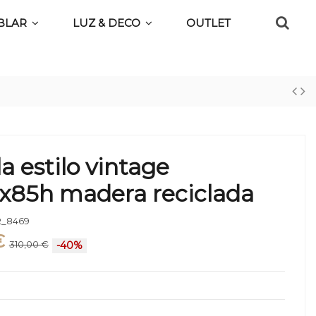
BLAR
LUZ & DECO
OUTLET
a estilo vintage
x85h madera reciclada
_8469
€
310,00 €
-40%