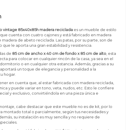
n
lo vintage 85x40x85h madera reciclada
es un mueble de estilo
, que cuenta con cuatro cajones y está fabricado en madera
madera de abeto reciclada. Las patas, por su parte, son de
 que le aporta una gran estabilidad y resistencia.
das de
85 cm de ancho x 40 cm de fondo x 85 cm de alto
, esta
ecta para colocar en cualquier rincón de la casa, ya sea en el
 dormitorio o en cualquier otra estancia. Además, gracias a su
 aportará un toque de elegancia y personalidad a la
tu hogar.
ener en cuenta que, al estar fabricada con madera reciclada,
ica y puede variar en tono, veta, nudos, etc. Esto le confiere
ecial y exclusivo, convirtiéndola en una pieza única e
montaje, cabe destacar que este mueble no es de kit, por lo
ra montado total o parcialmente, según tus necesidades y
demás, su instalación es muy sencilla y no requiere de
peciales.