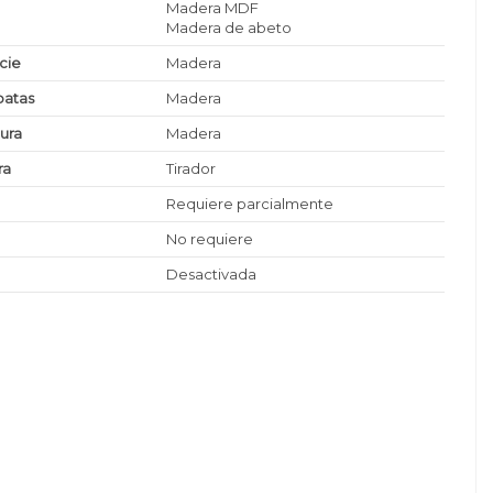
Madera MDF
Madera de abeto
icie
Madera
patas
Madera
tura
Madera
ra
Tirador
Requiere parcialmente
No requiere
Desactivada