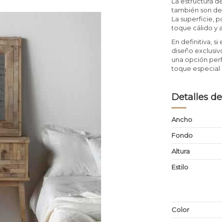
La estructura d
también son d
La superficie, p
toque cálido y
En definitiva, 
diseño exclusivo
una opción perf
toque especial 
Detalles de
Ancho
Fondo
Altura
Estilo
Color