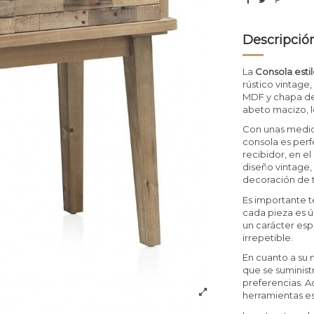
Descripció
La
Consola esti
rústico vintage
MDF y chapa de 
abeto macizo, lo
Con unas medi
consola es perf
recibidor, en el
diseño vintage,
decoración de 
Es importante t
cada pieza es ún
un carácter esp
irrepetible.
En cuanto a su 
que se suminist
preferencias. A
herramientas es