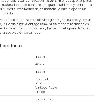
e la consola está fabricada en
madera
, mientras que las patas
e
madera
, lo que le confiere una gran estabilidad y resistencia.
or su parte, está fabricada en
madera
, lo que le aporta un
 acogedor.
si estás buscando una consola vintage de gran calidad y con un
, la
Consola estilo vintage 85x40x85h madera reciclada
es
ecta para ti. No lo dudes más y hazte con ella para darle un
a la decoración de tu hogar.
l producto
85 cm
40 cm
85 cm
Colonial
Rústico
Vintage-Retro
Étnico
Natural claro