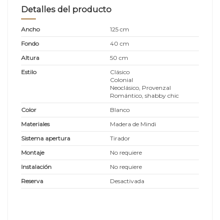
Detalles del producto
Ancho
125 cm
Fondo
40 cm
Altura
50 cm
Estilo
Clásico
Colonial
Neoclásico, Provenzal
Romántico, shabby chic
Color
Blanco
Materiales
Madera de Mindi
Sistema apertura
Tirador
Montaje
No requiere
Instalación
No requiere
Reserva
Desactivada