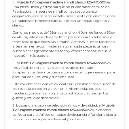
El
Mueble TV 5 cajones madera mindi blanco 125x40x50h
es
una pieza única y artesanal que no puede faltar en tu salón.
Fabricado en madera de mindi con acabado blanco
desgastado, este mueble de televisión cuenta con cinco cajones
y tiradores de bronce oscuro que le dan un toque elegante y
clásico.
Con unas medidas de 125cm de ancho x 40cm de fondo x 50cm
de altura, este mueble es perfecto para colocar tu televisión y
tener todo lo que necesitas a mano. Además, al estar fabricado
artesanalmente con madera natural, cada pieza es única y
puede variar ligeramente en tono y otros acabados, lo que lo
hace aún más especial.
El
Mueble TV 5 cajones madera mindi blanco 125x40x50h
es
muy fácil de instalar, ya que no requiere montaje.
Simplemente desempaqueta y coloca en el lugar deseado para
disfrutar de su belleza y funcionalidad.
Este mueble de televisión es ideal para combinar con el resto de
piezas de la colección y crear un ambiente clásico, colonial,
neoclásico, provenzal, romántico o shabby chic, según tus
gustos y estilo de decoración.
Si buscas un mueble de televisión único y de calidad, el
Mueble
TV 5 cajones madera mindi blanco 125x40x50h
es la elección
perfecta para ti. Añade un toque de elegancia y funcionalidad a
tu salón con esta pieza artesanal y exclusiva.