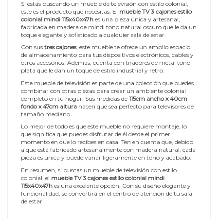
Si estás buscando un mueble de televisión con estilo colonial,
este es el producto que necesitas. El
mueble TV 3 cajones estilo
colonial mindi 115x40x47h
es una pieza única y artesanal,
fabricada en madera de mindi tono natural oscuro que le da un
toque elegante y sofisticado a cualquier sala de estar.
Con sus
tres cajones
, este mueble te ofrece un amplio espacio
de almacenamiento para tus dispositivos electrónicos, cables y
otros accesorios. Además, cuenta con tiradores de metal tono
plata que le dan un toque de estilo industrial y retro.
Este mueble de televisión es parte de una colección que puedes
combinar con otras piezas para crear un ambiente colonial
completo en tu hogar. Sus medidas de
115cm ancho x 40cm
fondo x 47cm altura
hacen que sea perfecto para televisores de
tamaño mediano.
Lo mejor de todo es que este mueble no requiere montaje, lo
que significa que puedes disfrutar de él desde el primer
momento en que lo recibes en casa. Ten en cuenta que, debido
a que está fabricado artesanalmente con madera natural, cada
pieza es única y puede variar ligeramente en tono y acabado.
En resumen, si buscas un mueble de televisión con estilo
colonial, el
mueble TV 3 cajones estilo colonial mindi
115x40x47h
es una excelente opción. Con su diseño elegante y
funcionalidad, se convertirá en el centro de atención de tu sala
de estar.