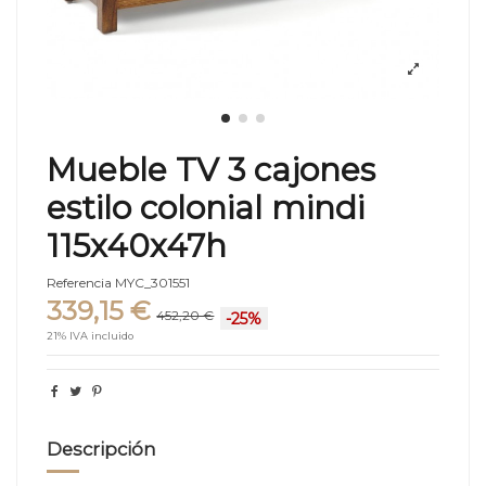
Mueble TV 3 cajones
estilo colonial mindi
115x40x47h
Referencia
MYC_301551
339,15 €
452,20 €
-25%
21% IVA incluido
Descripción