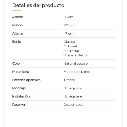
Detalles del producto
Ancho
115 cm
Fondo
40 cm
Altura
47 cm
Estilo
Clásico
Colonial
Industrial
Vintage-Retro
Color
Natural oscuro
Materiales
Madera de Mindi
Sistema apertura
Tirador
Montaje
No requiere
Instalación
No requiere
Reserva
Desactivada