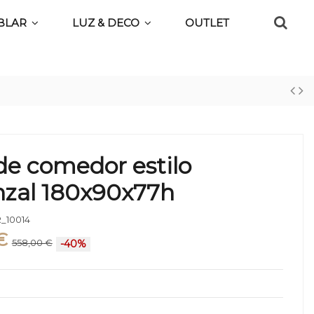
BLAR
LUZ & DECO
OUTLET
de comedor estilo
nzal 180x90x77h
_10014
€
558,00 €
-40%