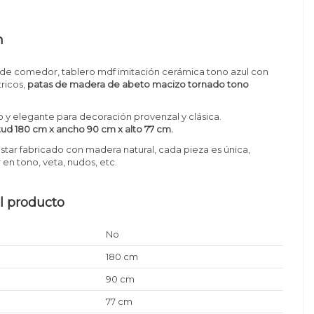
n
de comedor, tablero mdf imitación cerámica tono azul con
ricos,
patas de madera de abeto macizo tornado tono
o y elegante para decoración provenzal y clásica.
tud 180 cm x ancho 90 cm x alto 77 cm.
estar fabricado con madera natural, cada pieza es única,
 en tono, veta, nudos, etc.
l producto
No
180 cm
90 cm
77 cm