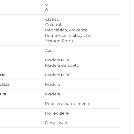
6
8
Clásico
Colonial
Neoclásico, Provenzal
Romántico, shabby chic
Vintage-Retro
Azul
Madera MDF
Madera de abeto
icie
Madera MDF
patas
Madera
tura
Madera
Requiere parcialmente
No requiere
Desactivada