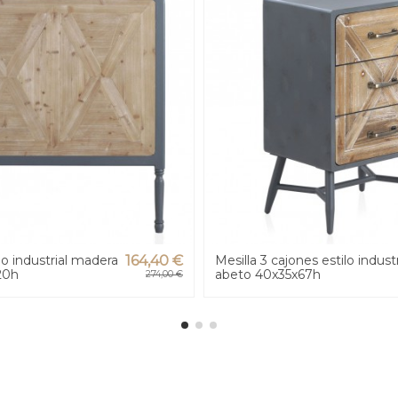
lo industrial madera
164,40 €
Mesilla 3 cajones estilo industr
20h
abeto 40x35x67h
274,00 €