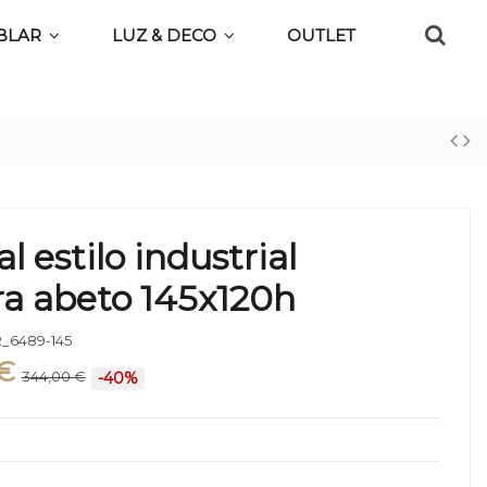
BLAR
LUZ & DECO
OUTLET
l estilo industrial
a abeto 145x120h
_6489-145
€
344,00 €
-40%