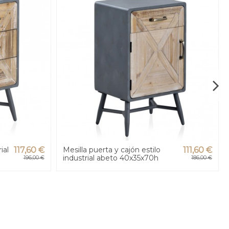
ial
117,60 €
Mesilla puerta y cajón estilo
111,60 €
industrial abeto 40x35x70h
196,00 €
186,00 €