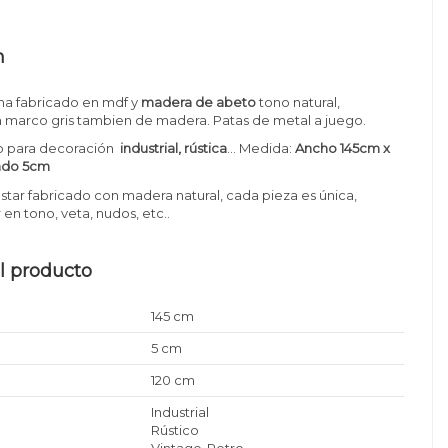
n
a fabricado en mdf y
madera de abeto
tono natural,
marco gris tambien de madera. Patas de metal a juego.
o para decoración
industrial, rústica
...
Medida:
Ancho 145cm x
ondo 5cm
estar fabricado con madera natural, cada pieza es única,
en tono, veta, nudos, etc..
l producto
145 cm
5 cm
120 cm
Industrial
Rústico