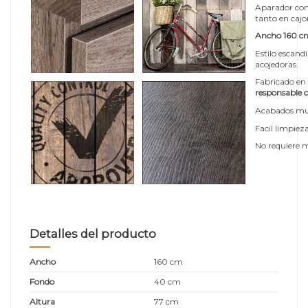
Aparador con
tanto en caj
Ancho 160 cm
Estilo escand
acojedoras.
Fabricado en 
responsable 
Acabados mu
Facil limpiez
No requiere 
Detalles del producto
Ancho
160 cm
Fondo
40 cm
Altura
77 cm