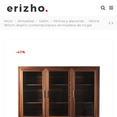
Inicio
Amueblar
Salón
Vitrinas y alacenas
Vitrina
180cm diseño contemporaneo en madera de nogal
-40%