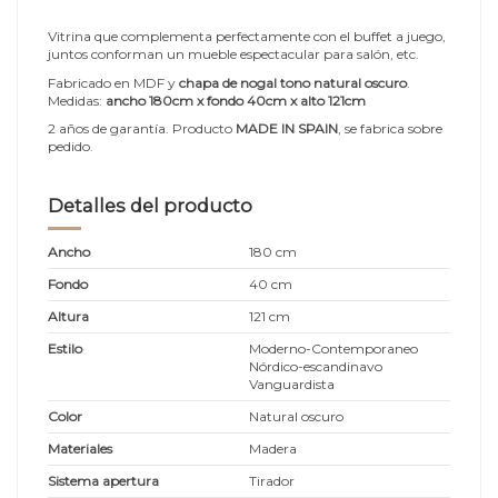
Vitrina que complementa perfectamente con el
buffet a juego
,
juntos conforman un mueble espectacular para salón, etc.
Fabricado en MDF y
chapa de nogal tono natural oscuro
.
Medidas:
ancho 180cm x fondo 40cm x alto 121cm
2 años de garantía. Producto
MADE IN SPAIN
, se fabrica sobre
pedido.
Detalles del producto
Ancho
180 cm
Fondo
40 cm
Altura
121 cm
Estilo
Moderno-Contemporaneo
Nórdico-escandinavo
Vanguardista
Color
Natural oscuro
Materiales
Madera
Sistema apertura
Tirador