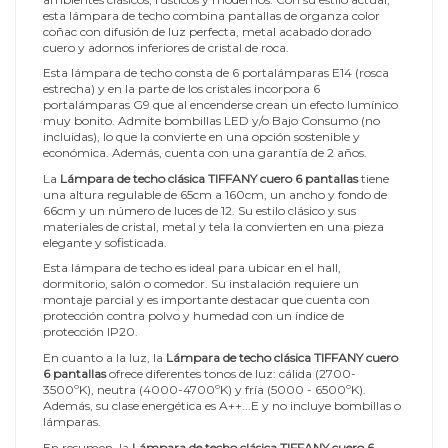
esta lámpara de techo combina pantallas de organza color
coñac con difusión de luz perfecta, metal acabado dorado
cuero y adornos inferiores de cristal de roca.
Esta lámpara de techo consta de 6 portalámparas E14 (rosca
estrecha) y en la parte de los cristales incorpora 6
portalámparas G9 que al encenderse crean un efecto lumínico
muy bonito. Admite bombillas LED y/o Bajo Consumo (no
incluidas), lo que la convierte en una opción sostenible y
económica. Además, cuenta con una garantía de 2 años.
La
Lámpara de techo clásica TIFFANY cuero 6 pantallas
tiene
una altura regulable de 65cm a 160cm, un ancho y fondo de
66cm y un número de luces de 12. Su estilo clásico y sus
materiales de cristal, metal y tela la convierten en una pieza
elegante y sofisticada.
Esta lámpara de techo es ideal para ubicar en el hall,
dormitorio, salón o comedor. Su instalación requiere un
montaje parcial y es importante destacar que cuenta con
protección contra polvo y humedad con un índice de
protección IP20.
En cuanto a la luz, la
Lámpara de techo clásica TIFFANY cuero
6 pantallas
ofrece diferentes tonos de luz: cálida (2700-
3500ºK), neutra (4000-4700ºK) y fría (5000 - 6500ºK).
Además, su clase energética es A++...E y no incluye bombillas o
lámparas.
En resumen, la
Lámpara de techo clásica TIFFANY cuero 6