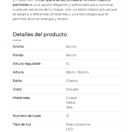
pantallas
es una opción elegante y sofisticada para iluminar
cualquier estancia de tu hogar, con un estilo clásico actual que
se adapta a diferentes ambientes y una tecnología que te
permite ahorrar energía y dinero.
Detalles del producto
Ancho
66 cm
Fondo
66 cm
Altura regulable
Si
Altura
65cm, 160cm
Estilo
Clásico
Color
Dorado
Materiales
Cristal
Metal
Tela
Numero de luces
12
Tipo de luz
Bajo consumo
LED