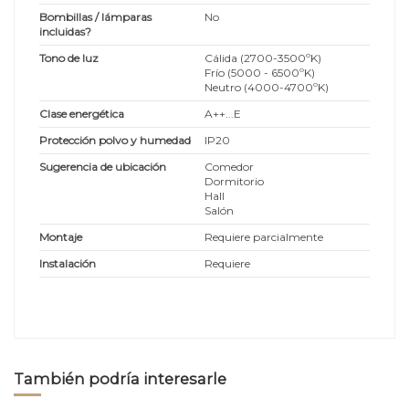
Bombillas / lámparas
No
incluidas?
Tono de luz
Cálida (2700-3500ºK)
Frío (5000 - 6500ºK)
Neutro (4000-4700ºK)
Clase energética
A++...E
Protección polvo y humedad
IP20
Sugerencia de ubicación
Comedor
Dormitorio
Hall
Salón
Montaje
Requiere parcialmente
Instalación
Requiere
También podría interesarle