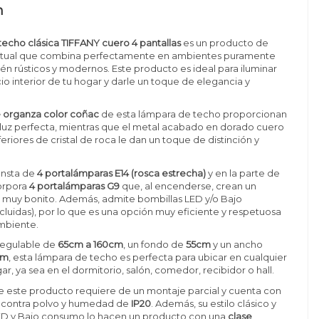
n
echo clásica TIFFANY cuero 4 pantallas
es un producto de
 actual que combina perfectamente en ambientes puramente
ién rústicos y modernos. Este producto es ideal para iluminar
io interior de tu hogar y darle un toque de elegancia y
e organza color coñac
de esta lámpara de techo proporcionan
 luz perfecta, mientras que el metal acabado en dorado cuero
feriores de cristal de roca le dan un toque de distinción y
onsta de
4 portalámparas E14 (rosca estrecha)
y en la parte de
corpora
4 portalámparas G9
que, al encenderse, crean un
o muy bonito. Además, admite bombillas LED y/o Bajo
luidas), por lo que es una opción muy eficiente y respetuosa
mbiente.
regulable de
65cm a 160cm
, un fondo de
55cm
y un ancho
cm
, esta lámpara de techo es perfecta para ubicar en cualquier
r, ya sea en el dormitorio, salón, comedor, recibidor o hall.
de este producto requiere de un montaje parcial y cuenta con
 contra polvo y humedad de
IP20
. Además, su estilo clásico y
 LED y Bajo consumo lo hacen un producto con una
clase