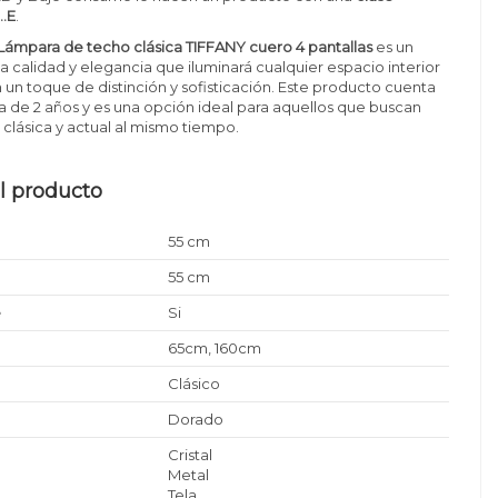
..E
.
Lámpara de techo clásica TIFFANY cuero 4 pantallas
es un
a calidad y elegancia que iluminará cualquier espacio interior
 un toque de distinción y sofisticación. Este producto cuenta
a de 2 años y es una opción ideal para aquellos que buscan
clásica y actual al mismo tiempo.
l producto
55 cm
55 cm
e
Si
65cm, 160cm
Clásico
Dorado
Cristal
Metal
Tela