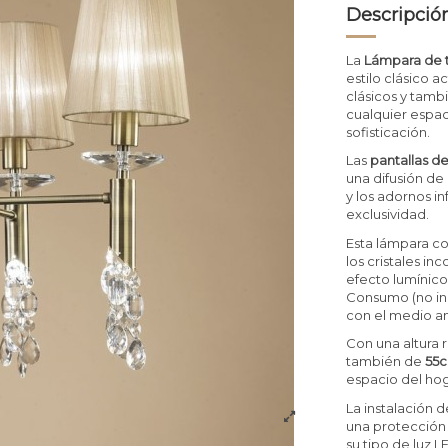
Descripció
La
Lámpara de t
estilo clásico
clásicos y tamb
cualquier espac
sofisticación.
Las
pantallas d
una difusión de
y los adornos in
exclusividad.
Esta lámpara c
los cristales in
efecto lumínic
Consumo (no inc
con el medio a
Con una altura 
también de
55
espacio del hoga
La instalación 
una protección
su tipo de luz