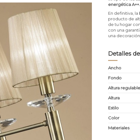
energética A++.
En definitiva, la
producto de alt
de tu hogar con
con una garantí
una decoración 
Detalles de
Ancho
Fondo
Altura regulabl
Altura
Estilo
Color
Materiales