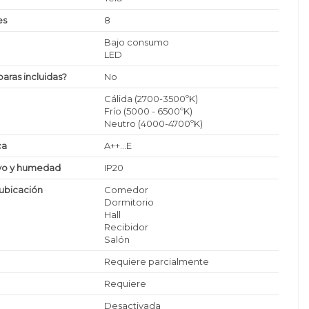
es
8
Bajo consumo
LED
paras incluidas?
No
Cálida (2700-3500ºK)
Frío (5000 - 6500ºK)
Neutro (4000-4700ºK)
ca
A++...E
lvo y humedad
IP20
ubicación
Comedor
Dormitorio
Hall
Recibidor
Salón
Requiere parcialmente
Requiere
Desactivada