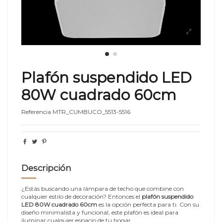
Plafón suspendido LED
80W cuadrado 60cm
Referencia
MTR_CUMBUCO_5513-5516
Descripción
¿Estás buscando una lámpara de techo que combine con
cualquier estilo de decoración? Entonces el
plafón suspendido
LED 80W cuadrado 60cm
es la opción perfecta para ti. Con su
diseño minimalista y funcional, este plafón es ideal para
iluminar cualquier espacio de tu hogar.