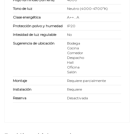
Tono de luz
Neutro (4000-4700ºK)
Clase energética
A++...A
Protección polvo y humedad
IP20
Intesidad de luz regulable
No
Sugerencia de ubicación
Bodega
Cocina
Comedor
Despacho
Hall
Oficina
Salón
Montaje
Requiere parcialmente
Instalación
Requiere
Reserva
Desactivada