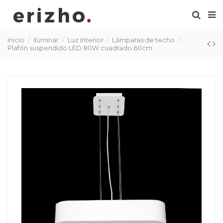
Inicio
Iluminar
Luz Interior
Lámparas de techo
Plafón suspendido LED 80W cuadrado 60cm