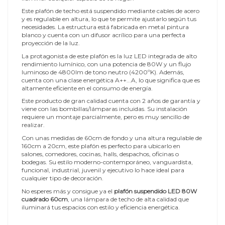
Este plafón de techo está suspendido mediante cables de acero
y es regulable en altura, lo que te permite ajustarlo según tus
necesidades. La estructura está fabricada en metal pintura
blanco y cuenta con un difusor acrílico para una perfecta
proyección de la luz.
La protagonista de este plafón es la luz LED integrada de alto
rendimiento lumínico, con una potencia de 80W y un flujo
luminoso de 4800lm de tono neutro (4200ºK). Además,
cuenta con una clase energética A++...A, lo que significa que es
altamente eficiente en el consumo de energía.
Este producto de gran calidad cuenta con 2 años de garantía y
viene con las bombillas/lámparas incluidas. Su instalación
requiere un montaje parcialmente, pero es muy sencillo de
realizar.
Con unas medidas de 60cm de fondo y una altura regulable de
160cm a 20cm, este plafón es perfecto para ubicarlo en
salones, comedores, cocinas, halls, despachos, oficinas o
bodegas. Su estilo moderno-contemporáneo, vanguardista,
funcional, industrial, juvenil y ejecutivo lo hace ideal para
cualquier tipo de decoración.
No esperes más y consigue ya el
plafón suspendido LED 80W
cuadrado 60cm
, una lámpara de techo de alta calidad que
iluminará tus espacios con estilo y eficiencia energética.