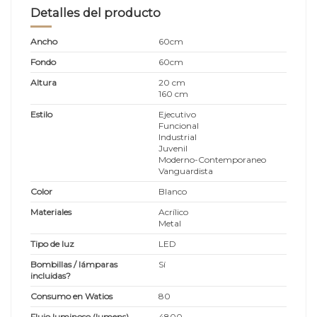
Detalles del producto
Ancho
60cm
Fondo
60cm
Altura
20 cm
160 cm
Estilo
Ejecutivo
Funcional
Industrial
Juvenil
Moderno-Contemporaneo
Vanguardista
Color
Blanco
Materiales
Acrílico
Metal
Tipo de luz
LED
Bombillas / lámparas
Sí
incluidas?
Consumo en Watios
80
Flujo luminoso (lumens)
4800