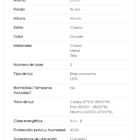
Ancho
12 cm
Fondo
19 cm
Altura
45 cm
Estilo
Clásico
Color
Dorado
Materiales
Cristal
Metal
Tela
Numero de luces
2
Tipo de luz
Bajo consumo
LED
Bombillas / lámparas
No
incluidas?
Tono de luz
Cálida (2700-3500ºK)
Frío (5000 - 6500ºK)
Neutro (4000-4700ºK)
Clase energética
A++...E
Protección polvo y humedad
IP20
Sugerencia de ubicación
Comedor