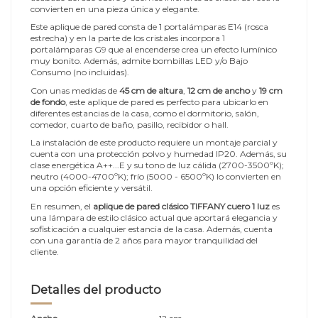
convierten en una pieza única y elegante.
Este aplique de pared consta de 1 portalámparas E14 (rosca
estrecha) y en la parte de los cristales incorpora 1
portalámparas G9 que al encenderse crea un efecto lumínico
muy bonito. Además, admite bombillas LED y/o Bajo
Consumo (no incluidas).
Con unas medidas de
45 cm de altura
,
12 cm de ancho
y
19 cm
de fondo
, este aplique de pared es perfecto para ubicarlo en
diferentes estancias de la casa, como el dormitorio, salón,
comedor, cuarto de baño, pasillo, recibidor o hall.
La instalación de este producto requiere un montaje parcial y
cuenta con una protección polvo y humedad IP20. Además, su
clase energética A++...E y su tono de luz cálida (2700-3500ºK);
neutro (4000-4700ºK); frío (5000 - 6500ºK) lo convierten en
una opción eficiente y versátil.
En resumen, el
aplique de pared clásico TIFFANY cuero 1 luz
es
una lámpara de estilo clásico actual que aportará elegancia y
sofisticación a cualquier estancia de la casa. Además, cuenta
con una garantía de 2 años para mayor tranquilidad del
cliente.
Detalles del producto