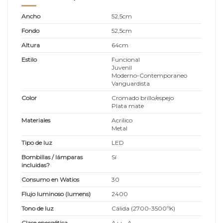
Ancho
52,5cm
Fondo
52,5cm
Altura
64cm
Estilo
Funcional
Juvenil
Moderno-Contemporaneo
Vanguardista
Color
Cromado brillo/espejo
Plata mate
Materiales
Acrílico
Metal
Tipo de luz
LED
Bombillas / lámparas
Sí
incluidas?
Consumo en Watios
30
Flujo luminoso (lumens)
2400
Tono de luz
Cálida (2700-3500ºK)
Clase energética
A++...A