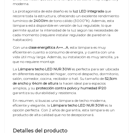
moderna.
La protagonista de este diseño es la
luz LED integrada
que
recorre toda la estructura, ofreciendo un excelente rendimiento
lumínico de
2400lm
de tono cálido (3000ºK). Además, esta
lámpara está disponible en versión de luz regulable, lo que
permite ajustar la intensidad de la luz según las necesidades de
cada momento (requiere instalar regulador de pared en la
habitación).
Con una
clase energética A++...A
, esta lámpara es muy
eficiente en cuanto a consumo de energía, y cuenta con una
vida útil muy larga. Además, su instalación es muy sencilla, ya
que no requiere montaje.
La
Lámpara techo LED NUR 30W
es perfecta para ser ubicada
en diferentes espacios del hogar, como el despacho, dormitorio,
salón, comedor, cocina, recibidor o hall. Su tamaño de
52,5cm
de ancho y 64cm de altura
la hacen ideal para espacios
amplios, y su
protección contra polvo y humedad IP20
garantiza su durabilidad y resistencia.
En resumen, si buscas una lámpara de techo moderna,
eficiente y elegante, la
Lámpara techo LED NUR 30W
es la
opción perfecta. Con 2 años de garantía, esta lámpara es un
producto de alta calidad que no te decepcionará.
Detalles del producto