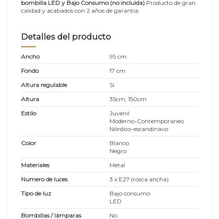
bombilla LED y Bajo Consumo (no incluida)
Producto de gran
calidad y acabados con 2 años de garantía.
Detalles del producto
Ancho
95 cm
Fondo
17 cm
Altura regulable
Si
Altura
35cm, 150cm
Estilo
Juvenil
Moderno-Contemporaneo
Nórdico-escandinavo
Color
Blanco
Negro
Materiales
Metal
Numero de luces
3 x E27 (rosca ancha)
Tipo de luz
Bajo consumo
LED
Bombillas / lámparas
No