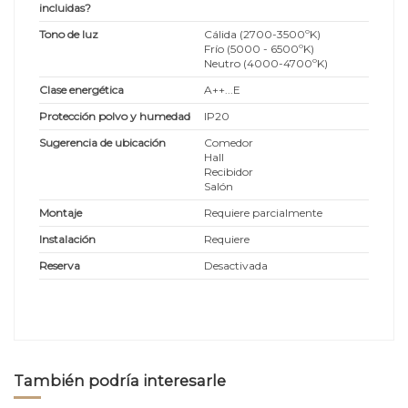
incluidas?
Tono de luz
Cálida (2700-3500ºK)
Frío (5000 - 6500ºK)
Neutro (4000-4700ºK)
Clase energética
A++...E
Protección polvo y humedad
IP20
Sugerencia de ubicación
Comedor
Hall
Recibidor
Salón
Montaje
Requiere parcialmente
Instalación
Requiere
Reserva
Desactivada
También podría interesarle