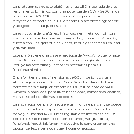
La protagonista de este plafón es la luz LED integrada de alto
rendimiento lumínico, con una potencia de 90W y 5400lm de
tono neutro (4200ºK). El difusor acrílico permite una
proyección perfecta de la luz, creando un ambiente agradable
y acogedor en cualquier estancia.
La estructura del plafón está fabricada en metal con pintura
blanca, lo que le da un aspecto elegante y moderno. Además,
cuenta con una garantía de 2 años, lo que garantiza su calidad
y durabilidad.
Este plafón tiene una clase energética de A++...A, lo que lo hace
muy eficiente en cuanto al consumo de energía. Además,
incluye las bombillas y lámparas necesarias para su
funcionamiento.
El plafón tiene unas dimensiones de 80cm de fondo y una
altura regulable de 160cm a 20cm. Su color blanco lo hace
perfecto para cualquier espacio y su flujo luminoso de 5400
lumens lo hace ideal para iluminar salones, comedores, cocinas,
halls, despachos, oficinas o bodegas.
La instalación del plafón requiere un montaje parcial y se puede
ubicar en cualquier espacio interior con protección contra
polvo y humedad IP20. No es regulable en intensidad de luz,
pero su diseño moderno-contemporáneo, vanguardista,
funcional, industrial, juvenil y ejecutivo lo convierten en una
opción perfecta para cualquier hogar o negocio.