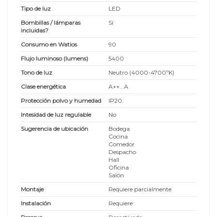
Tipo de luz
LED
Bombillas / lámparas
Sí
incluidas?
Consumo en Watios
90
Flujo luminoso (lumens)
5400
Tono de luz
Neutro (4000-4700ºK)
Clase energética
A++...A
Protección polvo y humedad
IP20
Intesidad de luz regulable
No
Sugerencia de ubicación
Bodega
Cocina
Comedor
Despacho
Hall
Oficina
Salón
Montaje
Requiere parcialmente
Instalación
Requiere