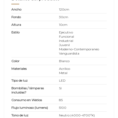
Ancho
120cm
Fondo
30cm
Altura
10cm
Estilo
Ejecutivo
Funcional
Industrial
Juvenil
Moderno-Contemporaneo
Vanguardista
Color
Blanco
Materiales
Acrílico
Metal
Tipo de luz
LED
Bombillas / lámparas
Sí
incluidas?
Consumo en Watios
85
Flujo luminoso (lumens)
5100
Tono de luz
Neutro (4000-4700ºK)