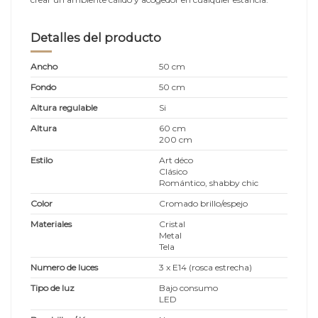
Detalles del producto
Ancho
50 cm
Fondo
50 cm
Altura regulable
Si
Altura
60 cm
200 cm
Estilo
Art déco
Clásico
Romántico, shabby chic
Color
Cromado brillo/espejo
Materiales
Cristal
Metal
Tela
Numero de luces
3 x E14 (rosca estrecha)
Tipo de luz
Bajo consumo
LED