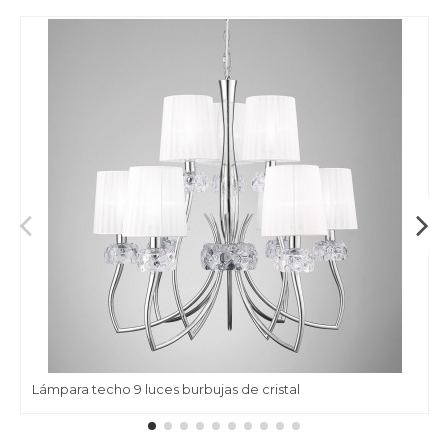
Lámpara techo 9 luces burbujas de cristal