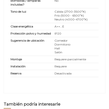
Bombillas / lámparas
No
incluidas?
Tono de luz
Cálida (2700-3500ºK)
Frío (5000 - 6500ºK)
Neutro (4000-4700ºK)
Clase energética
A++...E
Protección polvo y humedad
IP20
Sugerencia de ubicación
Comedor
Dormitorio
Hall
Salón
Montaje
Requiere parcialmente
Instalación
Requiere
Reserva
Desactivada
También podría interesarle