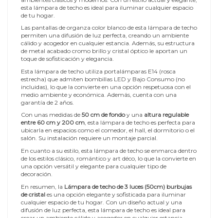
esta lámpara de techo es ideal para iluminar cualquier espacio
de tu hogar.
Las pantallas de organza color blanco de esta lámpara de techo
permiten una difusión de luz perfecta, creando un ambiente
cálido y acogedor en cualquier estancia. Además, su estructura
de metal acabado cromo brillo y cristal óptico le aportan un
toque de sofisticación y elegancia.
Esta lámpara de techo utiliza portalámparas E14 (rosca
estrecha) que admiten bombillas LED y Bajo Consumo (no
incluidas), lo que la convierte en una opción respetuosa con el
medio ambiente y económica. Además, cuenta con una
garantía de 2 años.
Con unas medidas de
50 cm de fondo
y una
altura regulable
entre 60 cm y 200 cm
, esta lámpara de techo es perfecta para
ubicarla en espacios como el comedor, el hall, el dormitorio o el
salón. Su instalación requiere un montaje parcial.
En cuanto a su estilo, esta lámpara de techo se enmarca dentro
de los estilos clásico, romántico y art déco, lo que la convierte en
una opción versátil y elegante para cualquier tipo de
decoración.
En resumen, la
Lámpara de techo de 3 luces (50cm) burbujas
de cristal
es una opción elegante y sofisticada para iluminar
cualquier espacio de tu hogar. Con un diseño actual y una
difusión de luz perfecta, esta lámpara de techo es ideal para
crear un ambiente cálido y acogedor en cualquier estancia.