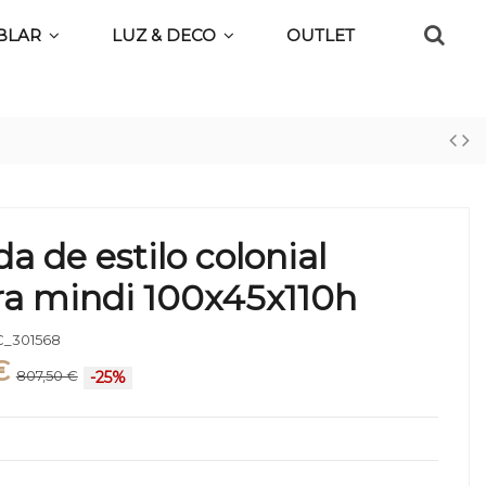
BLAR
LUZ & DECO
OUTLET
 de estilo colonial
a mindi 100x45x110h
_301568
€
807,50 €
-25%