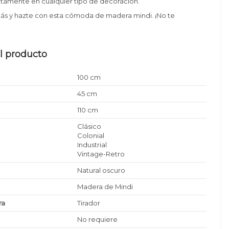
ctamente en cualquier tipo de decoración.
más y hazte con esta cómoda de madera mindi. ¡No te
l producto
100 cm
45 cm
110 cm
Clásico
Colonial
Industrial
Vintage-Retro
Natural oscuro
Madera de Mindi
ra
Tirador
No requiere