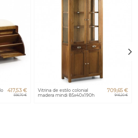
lo
417,53 €
Vitrina de estilo colonial
709,65 €
madera mindi 85x40x190h
556,70 €
946,20 €