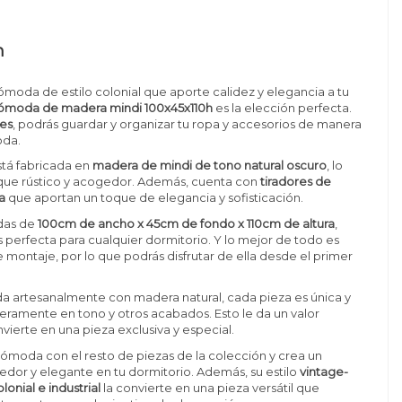
n
ómoda de estilo colonial que aporte calidez y elegancia a tu
ómoda de madera mindi 100x45x110h
es la elección perfecta.
nes
, podrás guardar y organizar tu ropa y accesorios de manera
oda.
tá fabricada en
madera de mindi de tono natural oscuro
, lo
oque rústico y acogedor. Además, cuenta con
tiradores de
a
que aportan un toque de elegancia y sofisticación.
das de
100cm de ancho x 45cm de fondo x 110cm de altura
,
perfecta para cualquier dormitorio. Y lo mejor de todo es
 montaje, por lo que podrás disfrutar de ella desde el primer
ada artesanalmente con madera natural, cada pieza es única y
geramente en tono y otros acabados. Esto le da un valor
nvierte en una pieza exclusiva y especial.
moda con el resto de piezas de la colección y crea un
dor y elegante en tu dormitorio. Además, su estilo
vintage-
olonial e industrial
la convierte en una pieza versátil que