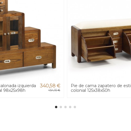
alonada izquierda
340,58 €
Pie de cama zapatero de esti
ial 98x25x98h
colonial 125x38x50h
454,10 €