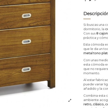
Descripció
Si buscas una c
dormitorio, la
c
Con sus
8 cajo
práctica y cóm
Esta cómoda es
que le da un t
metal tono plat
Con unas medi
esta cómoda es 
que no requiere
momento.
Al estar fabric
puede variar li
añadido y la co
Combina esta có
ambiente acoge
retro, clásico, c