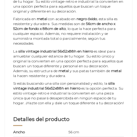
de tu hogar. Su estilo vintage-retro e industrial la convierten en
una opción perfecta para aquellos que buscan un toque
original y diferente en su decoración.
Fabricada en
metal
con acabado en
negro óxido
, esta silla es
resistente y duradera. Sus medidas son de
56cm de ancho x
52cm de fondo x 88cm de alto
, lo que la hace perfecta para
cualquier espacio. Además, no requiere instalación y se
suministra montada total o parcialmente, según tus
necesidades.
La
silla vintage industrial 56x52x88h en hierro
es ideal para
amueblar cualquier estancia de tu hogar. Su estilo único y
original la convierten en una opción perfecta para aquellos que
buscan un toque diferente y personal en su decoración.
Además, su estructura de
metal
y sus patas también de
metal
la hacen resistente y duradera.
Si estás buscando una silla con personalidad y estilo, la
silla
vintage industrial 56x52x88h en hierro
es la opción perfecta. Su
estilo vintage-retro e industrial la convierten en una pieza
única que no pasará desapercibida en ningún espacio de tu
hogar. ¡Hazte con ella y dale un toque diferente a tu decoración!
Detalles del producto
Ancho
56 cm