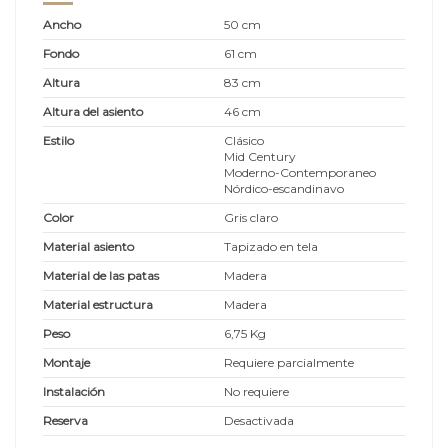
Ancho
50 cm
Fondo
61 cm
Altura
83 cm
Altura del asiento
46 cm
Estilo
Clásico
Mid Century
Moderno-Contemporaneo
Nórdico-escandinavo
Color
Gris claro
Material asiento
Tapizado en tela
Material de las patas
Madera
Material estructura
Madera
Peso
6,75 Kg
Montaje
Requiere parcialmente
Instalación
No requiere
Reserva
Desactivada