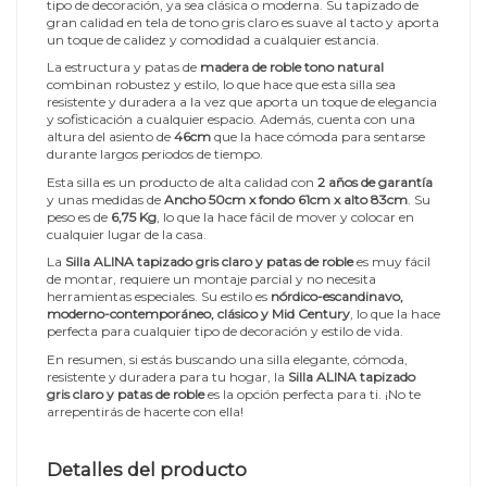
tipo de decoración, ya sea clásica o moderna. Su tapizado de
gran calidad en tela de tono gris claro es suave al tacto y aporta
un toque de calidez y comodidad a cualquier estancia.
La estructura y patas de
madera de roble tono natural
combinan robustez y estilo, lo que hace que esta silla sea
resistente y duradera a la vez que aporta un toque de elegancia
y sofisticación a cualquier espacio. Además, cuenta con una
altura del asiento de
46cm
que la hace cómoda para sentarse
durante largos periodos de tiempo.
Esta silla es un producto de alta calidad con
2 años de garantía
y unas medidas de
Ancho 50cm x fondo 61cm x alto 83cm
. Su
peso es de
6,75 Kg
, lo que la hace fácil de mover y colocar en
cualquier lugar de la casa.
La
Silla ALINA tapizado gris claro y patas de roble
es muy fácil
de montar, requiere un montaje parcial y no necesita
herramientas especiales. Su estilo es
nórdico-escandinavo,
moderno-contemporáneo, clásico y Mid Century
, lo que la hace
perfecta para cualquier tipo de decoración y estilo de vida.
En resumen, si estás buscando una silla elegante, cómoda,
resistente y duradera para tu hogar, la
Silla ALINA tapizado
gris claro y patas de roble
es la opción perfecta para ti. ¡No te
arrepentirás de hacerte con ella!
Detalles del producto