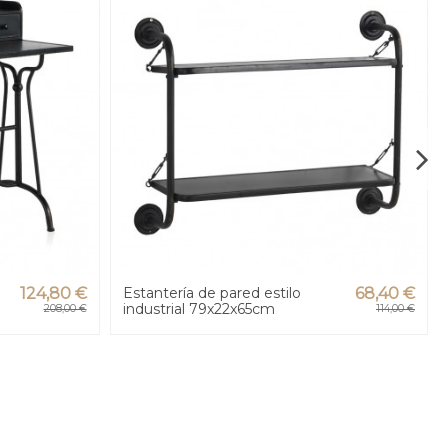
124,80 €
Estantería de pared estilo
68,40 €
industrial 79x22x65cm
208,00 €
114,00 €