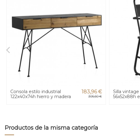
Consola estilo industrial
183,96 €
Silla vintage
122x40x74h hierro y madera
56x52x88h e
306,60 €
Productos de la misma categoría