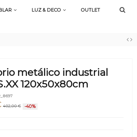
BLAR
LUZ & DECO
OUTLET
orio metálico industrial
o S.XX 120x50x80cm
_8697
€
402,00 €
-40%