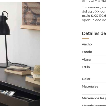
el metal y la m
En resumen, si 
del siglo XX con
estilo S.XX 12
oportunidad de 
Detalles de
Ancho
Fondo
Altura
Estilo
Color
Materiales
Material de las 
Material estruc