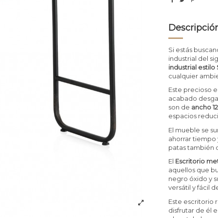
Descripció
Si estás buscan
industrial del s
industrial esti
cualquier ambi
Este precioso e
acabado desgast
son de
ancho 1
espacios reduci
El mueble se su
ahorrar tiempo 
patas también d
El
Escritorio me
aquellos que bus
negro óxido y s
versátil y fáci
Este escritorio 
disfrutar de é