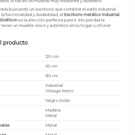
adera, lo hacen un mueble muy resistente y duradero.
estás buscando un escritorio que combine el estilo industrial
 la funcionalidad y durabilidad, el
Escritorio metálico industrial
0x50x80cm
es la elección perfecta para ti. ¡No pierdas la
tener un mueble único y auténtico en tu hogar u oficina!
l producto
120 cm
50 cm
80 cm
Industrial
Vintage-Retro
Negro óxido
Madera
Metal
patas
Metal
tura
Metal