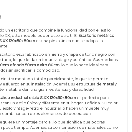
n
do un escritorio que combine la funcionalidad con el estilo
iglo XX, este modelo es perfecto para ti. El
Escritorio metálico
lo S.XX 120x50x80cm
es una pieza única que se adapta a
ente.
scritorio está fabricado en hierro y chapa de tono negro con
ado, lo que le da un toque vintage y auténtico. Sus medidas
20cm x fondo 50cm x alto 80cm
, lo que lo hace ideal para
dos sin sacrificar la comodidad.
ministra montado total o parcialmente, lo que te permite
y esfuerzo en su instalación. Además, su estructura de
metal
y
e metal, le dan una gran resistencia y durabilidad.
tálico industrial estilo S.XX 120x50x80cm
es perfecto para
can un estilo único y diferente en su hogar u oficina. Su color
u estilo vintage-retro e industrial lo hacen un mueble muy
l de combinar con otros elementos de decoración.
requiere un montaje parcial, lo que significa que podrás
l en poco tiempo. Además, su combinación de materiales como