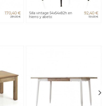
170,40 €
Silla vintage 54x54x82h en
92,40 €
hierro y abeto
284,00 €
154,00 €