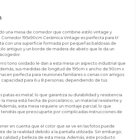
n
ndo una mesa de comedor que combine estilo vintage y
sa Comedor 195x90cm Cerámica Vintage es perfecta para ti!
ta con una superficie formada por pequeñas baldosas de
ilo antiguo y un borde de madera de abeto que le da un
 acogedor.
erro tono oxidado le dan a esta mesa un aspecto industrial que
 Además, sus medidas de longitud de 195cm x ancho de 90cm x
 hacen perfecta para reuniones familiares o cenas con amigos.
e capacidad para 6 u 8 personas, dependiendo de tus
as patas es metal, lo que garantiza su durabilidad y resistencia.
e la mesa está hecha de porcelánico, un material resistente y
r. Además, esta mesa requiere un montaje parcial, lo que
o tendrás que preocuparte por complicadas instrucciones de
ener en cuenta que el color que se ve en las fotos puede
te de la realidad debido a la pantalla utilizada. Sin embargo,
la calidad y belleza de esta mesa. Además, este producto