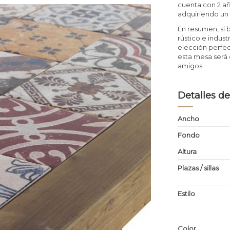
cuenta con 2 añ
adquiriendo un
En resumen, si
rústico e indus
elección perfect
esta mesa será 
amigos.
Detalles de
Ancho
Fondo
Altura
Plazas / sillas
Estilo
Color