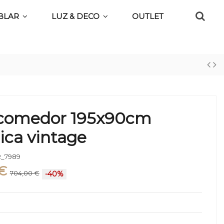
BLAR
LUZ & DECO
OUTLET
comedor 195x90cm
ica vintage
_7989
€
704,00 €
-40%