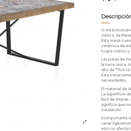
Descripció
Si estás busca
clásico, ¡la Me
Esta mesa cuen
cerámica de est
toque rústico y
Las patas de hi
la hace única.
alto de 77cm la
Esta mesa tien
necesidades.
El material de l
La superficie d
fácil de limpia
significa que n
instalación.
Es importante t
variar ligeramen
esto no afecta 