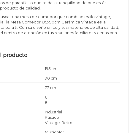
os de garantía, lo que te da la tranquilidad de que estás
 producto de calidad.
 buscas una mesa de comedor que combine estilo vintage,
trial, la Mesa Comedor 195x90cm Cerámica Vintage es la
a para ti. Con su diseño único y sus materiales de alta calidad,
el centro de atención en tus reuniones familiares y cenas con
l producto
195 cm
90 cm
77 cm
6
8
Industrial
Rústico
Vintage-Retro
Multicolor