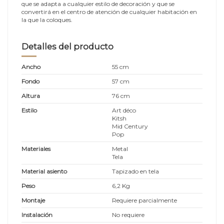
que se adapta a cualquier estilo de decoración y que se
convertirá en el centro de atención de cualquier habitación en
la que la coloques.
Detalles del producto
Ancho
55 cm
Fondo
57 cm
Altura
76 cm
Estilo
Art déco
Kitsh
Mid Century
Pop
Materiales
Metal
Tela
Material asiento
Tapizado en tela
Peso
6,2 Kg
Montaje
Requiere parcialmente
Instalación
No requiere