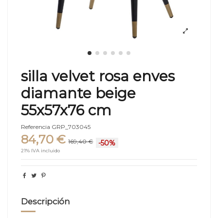
silla velvet rosa enves
diamante beige
55x57x76 cm
Referencia
GRP_703045
84,70 €
169,40 €
-50%
21% IVA incluido
Descripción