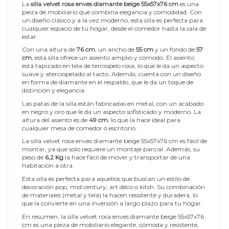
La
silla velvet rosa enves diamante beige 55x57x76 cm
es una
pieza de mobiliario que combina elegancia y comodidad. Con
un diseño clásico y a la vez moderno, esta silla es perfecta para
cualquier espacio de tu hogar, desde el comedor hasta la sala de
estar.
Con una altura de
76 cm
, un ancho de
55 cm
y un fondo de
57
cm
, esta silla ofrece un asiento amplio y cómodo. El asiento
está tapizado en tela de terciopelo rosa, lo que le da un aspecto
suave y aterciopelado al tacto. Además, cuenta con un diseño
en forma de diamante en el respaldo, que le da un toque de
distinción y elegancia.
Las patas de la silla están fabricadas en metal, con un acabado
en negro y oro que le da un aspecto sofisticado y moderno. La
altura del asiento es de
49 cm
, lo que la hace ideal para
cualquier mesa de comedor o escritorio.
La silla velvet rosa enves diamante beige 55x57x76 cm es fácil de
montar, ya que solo requiere un montaje parcial. Además, su
peso de
6,2 Kg
la hace fácil de mover y transportar de una
habitación a otra.
Esta silla es perfecta para aquellos que buscan un estilo de
decoración pop, mid century, art déco o kitsh. Su combinación
de materiales (metal y tela) la hacen resistente y duradera, lo
que la convierte en una inversión a largo plazo para tu hogar.
En resumen, la silla velvet rosa enves diamante beige 55x57x76
cm es una pieza de mobiliario elegante, cómoda y resistente,