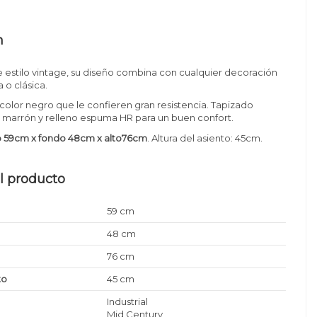
n
de estilo vintage, su diseño combina con cualquier decoración
o clásica.
color negro que le confieren gran resistencia. Tapizado
o marrón y relleno espuma HR para un buen confort.
 59cm x fondo 48cm x alto76cm
. Altura del asiento: 45cm.
l producto
59 cm
48 cm
76 cm
to
45 cm
Industrial
Mid Century