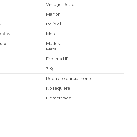
Vintage-Retro
Marrón
o
Polipiel
patas
Metal
tura
Madera
Metal
Espuma HR
7 Kg
Requiere parcialmente
No requiere
Desactivada