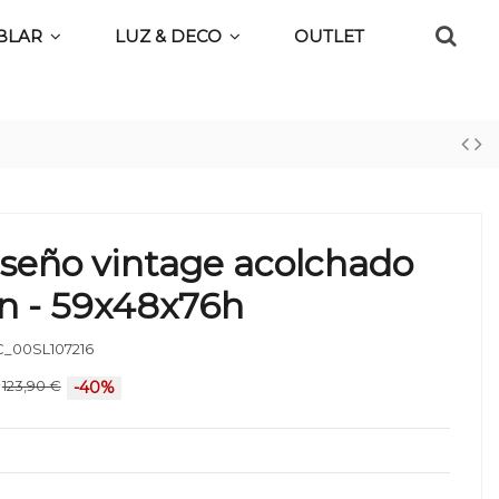
BLAR
LUZ & DECO
OUTLET
diseño vintage acolchado
n - 59x48x76h
_00SL107216
123,90 €
-40%