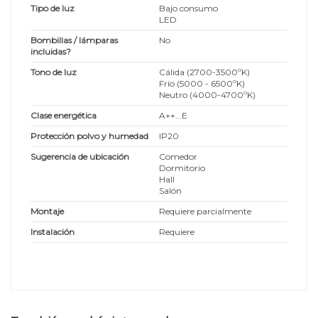
Tipo de luz
Bajo consumo
LED
Bombillas / lámparas
No
incluidas?
Tono de luz
Cálida (2700-3500ºK)
Frío (5000 - 6500ºK)
Neutro (4000-4700ºK)
Clase energética
A++...E
Protección polvo y humedad
IP20
Sugerencia de ubicación
Comedor
Dormitorio
Hall
Salón
Montaje
Requiere parcialmente
Instalación
Requiere