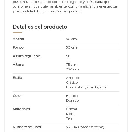
buscan una pieza de decoración elegante y sofisticada que
combine en cualquier ambiente, con una eficiencia energética
y una calidad de iluminación excepcional.
Detalles del producto
Ancho
50 cm
Fondo
50 cm
Altura regulable
Si
Altura
75 cm
224 cm
Estilo
Art déco
Clásico
Romántico, shabby chic
Color
Blanco
Dorado
Materiales
Cristal
Metal
Tela
Numero de luces
5 x E14 (rosca estrecha)