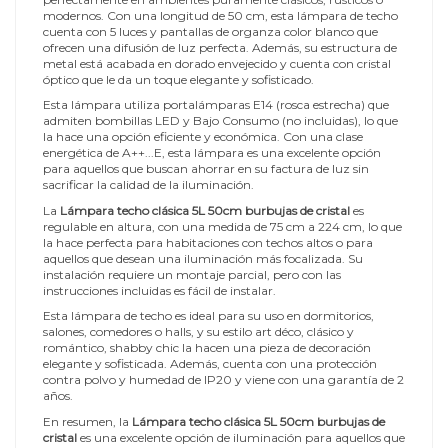
modernos. Con una longitud de 50 cm, esta lámpara de techo
cuenta con 5 luces y pantallas de organza color blanco que
ofrecen una difusión de luz perfecta. Además, su estructura de
metal está acabada en dorado envejecido y cuenta con cristal
óptico que le da un toque elegante y sofisticado.
Esta lámpara utiliza portalámparas E14 (rosca estrecha) que
admiten bombillas LED y Bajo Consumo (no incluidas), lo que
la hace una opción eficiente y económica. Con una clase
energética de A++...E, esta lámpara es una excelente opción
para aquellos que buscan ahorrar en su factura de luz sin
sacrificar la calidad de la iluminación.
La
Lámpara techo clásica 5L 50cm burbujas de cristal
es
regulable en altura, con una medida de 75 cm a 224 cm, lo que
la hace perfecta para habitaciones con techos altos o para
aquellos que desean una iluminación más focalizada. Su
instalación requiere un montaje parcial, pero con las
instrucciones incluidas es fácil de instalar.
Esta lámpara de techo es ideal para su uso en dormitorios,
salones, comedores o halls, y su estilo art déco, clásico y
romántico, shabby chic la hacen una pieza de decoración
elegante y sofisticada. Además, cuenta con una protección
contra polvo y humedad de IP20 y viene con una garantía de 2
años.
En resumen, la
Lámpara techo clásica 5L 50cm burbujas de
cristal
es una excelente opción de iluminación para aquellos que