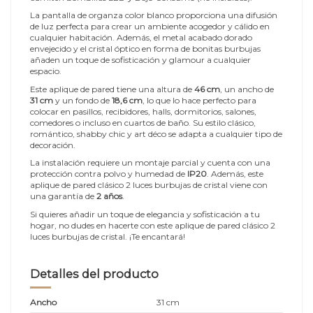
La pantalla de organza color blanco proporciona una difusión
de luz perfecta para crear un ambiente acogedor y cálido en
cualquier habitación. Además, el metal acabado dorado
envejecido y el cristal óptico en forma de bonitas burbujas
añaden un toque de sofisticación y glamour a cualquier
espacio.
Este aplique de pared tiene una altura de
46 cm
, un ancho de
31 cm
y un fondo de
18,6 cm
, lo que lo hace perfecto para
colocar en pasillos, recibidores, halls, dormitorios, salones,
comedores o incluso en cuartos de baño. Su estilo clásico,
romántico, shabby chic y art déco se adapta a cualquier tipo de
decoración.
La instalación requiere un montaje parcial y cuenta con una
protección contra polvo y humedad de
IP20
. Además, este
aplique de pared clásico 2 luces burbujas de cristal viene con
una garantía de
2 años
.
Si quieres añadir un toque de elegancia y sofisticación a tu
hogar, no dudes en hacerte con este aplique de pared clásico 2
luces burbujas de cristal. ¡Te encantará!
Detalles del producto
Ancho
31 cm