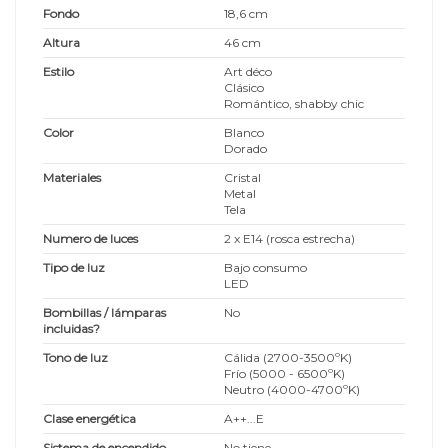
Fondo
18,6 cm
Altura
46 cm
Estilo
Art déco
Clásico
Romántico, shabby chic
Color
Blanco
Dorado
Materiales
Cristal
Metal
Tela
Numero de luces
2 x E14 (rosca estrecha)
Tipo de luz
Bajo consumo
LED
Bombillas / lámparas
No
incluidas?
Tono de luz
Cálida (2700-3500ºK)
Frío (5000 - 6500ºK)
Neutro (4000-4700ºK)
Clase energética
A++...E
Sistema de encendido
No tiene