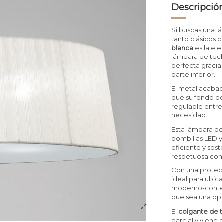
Descripció
Si buscas una 
tanto clásicos
blanca
es la ele
lámpara de tech
perfecta gracias
parte inferior.
El metal acabad
que su fondo de
regulable entr
necesidad.
Esta lámpara de
bombillas LED y
eficiente y sost
respetuosa con 
Con una protec
ideal para ubica
moderno-contem
que sea una opc
El
colgante de 
parcial y viene