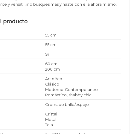
ente y versátil, ¡no busques más y hazte con ella ahora mismo!
l producto
55 cm
55 cm
e
Si
60 cm
200 cm
Art déco
Clásico
Moderno-Contemporaneo
Romántico, shabby chic
Cromado brillo/espejo
Cristal
Metal
Tela