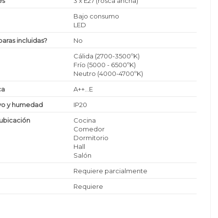
es
3 x E27 (rosca ancha)
Bajo consumo
LED
paras incluidas?
No
Cálida (2700-3500ºK)
Frío (5000 - 6500ºK)
Neutro (4000-4700ºK)
ca
A++...E
lvo y humedad
IP20
ubicación
Cocina
Comedor
Dormitorio
Hall
Salón
Requiere parcialmente
Requiere