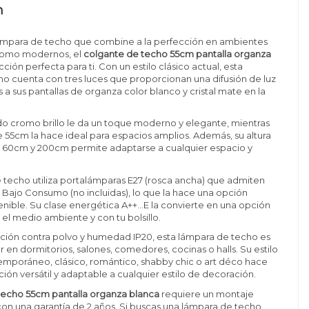
n
lámpara de techo que combine a la perfección en ambientes
 como modernos, el
colgante de techo 55cm pantalla organza
cción perfecta para ti. Con un estilo clásico actual, esta
o cuenta con tres luces que proporcionan una difusión de luz
 a sus pantallas de organza color blanco y cristal mate en la
o cromo brillo le da un toque moderno y elegante, mientras
 55cm la hace ideal para espacios amplios. Además, su altura
e 60cm y 200cm permite adaptarse a cualquier espacio y
 techo utiliza portalámparas E27 (rosca ancha) que admiten
 Bajo Consumo (no incluidas), lo que la hace una opción
enible. Su clase energética A++...E la convierte en una opción
el medio ambiente y con tu bolsillo.
ción contra polvo y humedad IP20, esta lámpara de techo es
r en dormitorios, salones, comedores, cocinas o halls. Su estilo
poráneo, clásico, romántico, shabby chic o art déco hace
ión versátil y adaptable a cualquier estilo de decoración.
techo 55cm pantalla organza blanca
requiere un montaje
 con una garantía de 2 años. Si buscas una lámpara de techo