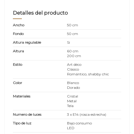
Detalles del producto
Ancho
50 cm
Fondo
50 cm
Altura regulable
Si
Altura
60 cm
200 cm
Estilo
Art déco
Clásico
Romántico, shabby chic
Color
Blanco
Dorado
Materiales
Cristal
Metal
Tela
Numero de luces
3 x E14 (rosca estrecha)
Tipo de luz
Bajo consumo
LED