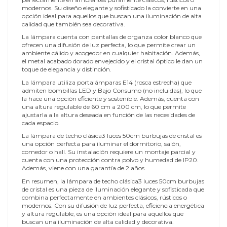
modernos. Su diseño elegante y sofisticado la convierte en una
opción ideal para aquellos que buscan una iluminación de alta
calidad que también sea decorativa.
La lámpara cuenta con pantallas de organza color blanco que
ofrecen una difusión de luz perfecta, lo que permite crear un
ambiente cálido y acogedor en cualquier habitación. Además,
el metal acabado dorado envejecido y el cristal óptico le dan un
toque de elegancia y distinción.
La lámpara utiliza portalámparas E14 (rosca estrecha) que
admiten bombillas LED y Bajo Consumo (no incluidas), lo que
la hace una opción eficiente y sostenible. Además, cuenta con
una altura regulable de 60 cm a 200 cm, lo que permite
ajustarla a la altura deseada en función de las necesidades de
cada espacio.
La lámpara de techo clásica3 luces 50cm burbujas de cristal es
una opción perfecta para iluminar el dormitorio, salón,
comedor o hall. Su instalación requiere un montaje parcial y
cuenta con una protección contra polvo y humedad de IP20.
Además, viene con una garantía de 2 años.
En resumen, la lámpara de techo clásica3 luces 50cm burbujas
de cristal es una pieza de iluminación elegante y sofisticada que
combina perfectamente en ambientes clásicos, rústicos o
modernos. Con su difusión de luz perfecta, eficiencia energética
y altura regulable, es una opción ideal para aquellos que
buscan una iluminación de alta calidad y decorativa.