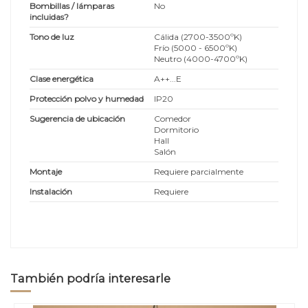
Bombillas / lámparas
No
incluidas?
Tono de luz
Cálida (2700-3500ºK)
Frío (5000 - 6500ºK)
Neutro (4000-4700ºK)
Clase energética
A++...E
Protección polvo y humedad
IP20
Sugerencia de ubicación
Comedor
Dormitorio
Hall
Salón
Montaje
Requiere parcialmente
Instalación
Requiere
También podría interesarle